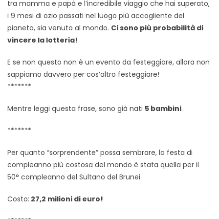
tra mamma e papà e l’incredibile viaggio che hai superato,
i 9 mesi di ozio passati nel luogo più accogliente del
pianeta, sia venuto al mondo.
Ci sono più probabilità di
vincere la lotteria!
E se non questo non è un evento da festeggiare, allora non
sappiamo davvero per cos’altro festeggiare!
*******
Mentre leggi questa frase, sono già nati
5 bambini
.
*******
Per quanto “sorprendente” possa sembrare, la festa di
compleanno più costosa del mondo è stata quella per il
50° compleanno del Sultano del Brunei
Costo:
27,2 milioni di euro!