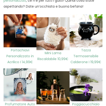
personalizzati
, ce n’è per tutti i gusti! Quindi cosa state
aspettando? Date un’occhiata e buona befana!
Portachiavi
Tazza
Mini Lama
Personalizzato in
Termosensibile
Riscaldabile 10,99€
Acrilico I 14,99€
Calderone I 19,99€
Profumatore Auto
Poggiacucchiaio