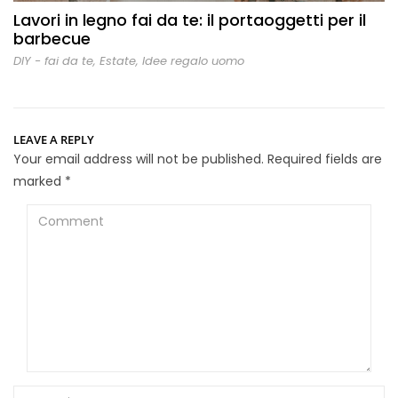
Lavori in legno fai da te: il portaoggetti per il
barbecue
DIY - fai da te
,
Estate
,
Idee regalo uomo
LEAVE A REPLY
Your email address will not be published.
Required fields are
marked
*
Comment
Name