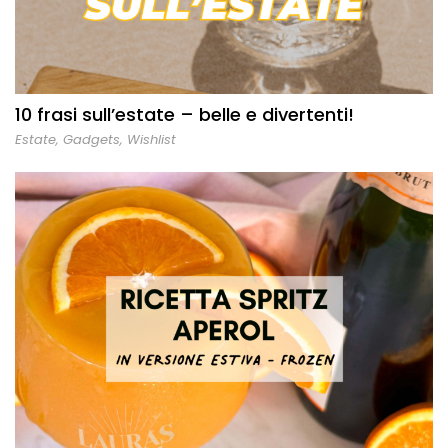
10 frasi sull’estate – belle e divertenti!
Estate
,
Gadgets
,
Wishlist