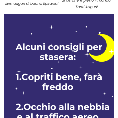
di befane è pieno il mondo.
dire, auguri di buona Epifania!
Tanti Auguri!