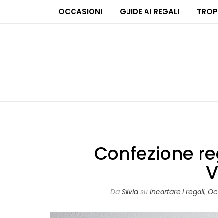
OCCASIONI
GUIDE AI REGALI
TROP
Confezione reg
V
Da
Silvia
su
Incartare i regali
,
Oc