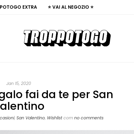
POTOGO EXTRA
⭐ VAI AL NEGOZIO ⭐
Jan 15, 2020
alo fai da te per San
alentino
casioni
,
San Valentino
,
Wishlist
com
no comments