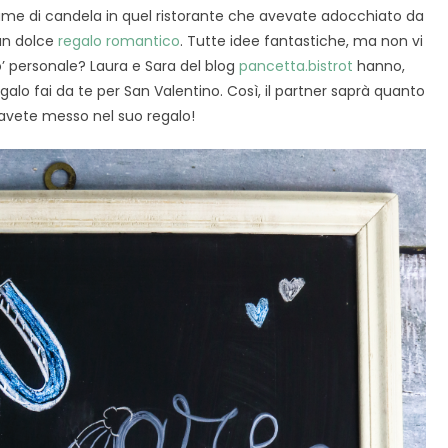
lume di candela in quel ristorante che avevate adocchiato da
un dolce
regalo romantico
. Tutte idee fantastiche, ma non vi
’ personale? Laura e Sara del blog
pancetta.bistrot
hanno,
egalo fai da te per San Valentino. Così, il partner saprà quanto
vete messo nel suo regalo!