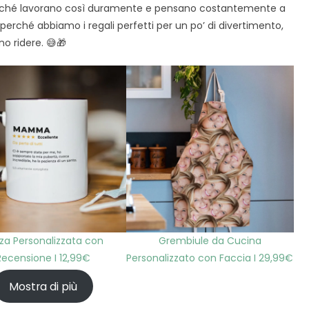
perché lavorano così duramente e pensano costantemente a
co perché abbiamo i regali perfetti per un po’ di divertimento,
o ridere. 😅🎁
za Personalizzata con
Grembiule da Cucina
Recensione I 12,99€
Personalizzato con Faccia I 29,99€
Mostra di più