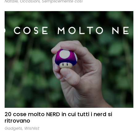
Natale
,
Occasioni
,
Semplicemente così
20 cose molto NERD in cui tutti i nerd si
ritrovano
Gadgets
,
Wishlist