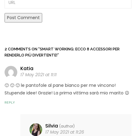
URL
2 COMMENTS ON
“SMART WORKING: ECCO 8 ACCESSORI PER
RENDERLO PIÙ DIVERTENTE!”
Katia
17 May 2021 at 11:11
🙂 🙂 🙂 le pantofole al pane bianco per me vincono!
Stupende idee! Grazie! La prima vittima sarà mio marito 😉
REPLY
Silvia
(author)
17 May 2021 at 11:26