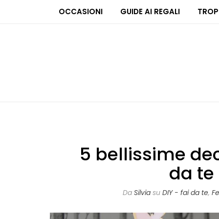
OCCASIONI
GUIDE AI REGALI
TROP
5 bellissime dec
da te
Da
Silvia
su
DIY - fai da te
,
F