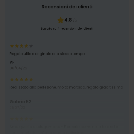
Recensioni dei clienti
4.8
/5
Basato su 4 recensioni dei clienti
Regalo utile e originale allo stesso tempo
PF
08/04/25
Realizzato alla perfezione, molto morbido, regalo graditissimo
.
Gabrio 52
21/07/23
Amo questo asciugamano - È proprio come nella foto ed è
super morbido! Un'idea regalo bellissima.