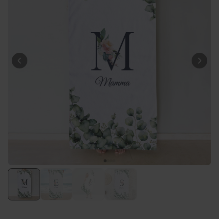
29,99 €
volte
Personalizzabile
Calzini Personalizzati con
Animale Domestico
Comprato
più di 14.000
19,99 €
volte
Personalizzabile
Bicchiere da Gin
Personalizzato con Testo
Comprato
più di 9.900
19,99 €
volte
Personalizzabile
Copertina Personalizzata con
Faccia
Comprato
più di 2.000
39,99 €
volte