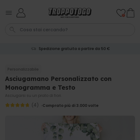
Salta al contenuto
0
Spedizione gratuita a partire da 50 €
Pene
Poster
Telo Mare
Calzini
Gioco
Personalizzabile
Asciugamano Personalizzato con
Personalizzabile
Boccale da Birra
Monogramma e Testo
Personalizzato con Logo e
Faccia
Asciugarsi su un prato di fiori.
Comprato
più di 71.100
(4)
19,99 €
Comprato più di 3.000
volte
volte
Personalizzabile
Grembiule Personalizzato
Master Barbecue con Foto
Comprato
più di 2.500