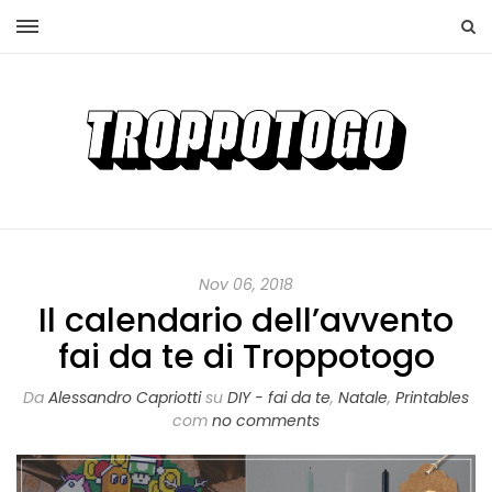
Nov 06, 2018
Il calendario dell’avvento
fai da te di Troppotogo
Da
Alessandro Capriotti
su
DIY - fai da te
,
Natale
,
Printables
com
no comments