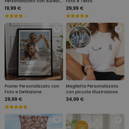
Personalizzato con Aureola
Foto e Testo
e Faccia Set da 2
19,99 €
29,99 €
Poster Personalizzato con
Maglietta Personalizzata
Foto e Definizione
con piccola Illustrazione
29,99 €
34,99 €