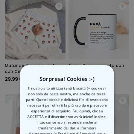
Mutande Personalizzate
Tazza Personalizzata con
con Cerniera
Recensione
Sorpresa! Cookies :-)
29,99 €
12,99 €
Il nostro sito utilizza tanti biscotti (= cookies)
non solo da parte nostra, ma anche da terze
parti. Questi piccoli e deliziosi file di testo sono
necessari per offrirti la più rapida e piacevole
esperienza di acquisto. Fai, quindi, clic su
ACCETTA e il divertimento avrà inizio! Inoltre,
il tuo consenso si estende anche al
trasferimento dei dati ai fornitori
d'oltreoceano (= Stati Uniti d'America), dove