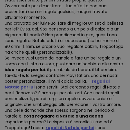
state selezionate per dimostrare proprio questo.
Ovviamente per dimostrare il tuo affetto non puoi
presentarti con un regalo qualsiasi, magari trovato
all’ultimo momento.
Una cravatta per lui? Puoi fare di meglio! Un set di bellezza
per lei? Evita, dai. Stai pensando a un paio di calze o a un
pigiama di flanella? Non prendiamoci in giro, questi non
sono regali di Natale adatti all’occasione (se hai meno di
80 anni…). Beh, se proprio vuoi regalare calzini, Troppotogo
ha anche quelli (personalizzabili!).
Se invece vuoi uscire dal banale e fare un bel regalo a un
uomo che ti sta a cuore, puoi dare un’occhiata alle nostre
idee regalo per lui
: il grembiule da barba, il kit per birra
fai-da-te, la sveglia controller Playstation, uno dei nostri
poster personalizzati, il mini calcio balilla… i
regali di
Natale per lui
sono serviti! Stai cercando regali di Natale
per il fidanzato? Siamo qui per aiutarti. Con i nostri regali
personalizzati, potrai fargli un regalo davvero unico e
originale, che simboleggia alla perfezione il vostro amore.
Una delle domande che spesso sorgono nel periodo di
Natale è:
cosa regalare a Natale a una donna
importante per me? La risposta è semplicissima ed è…
Troppotogo! I nostri
regali di Natale per lei
sono