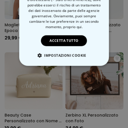
potrebbe esserci il rischio di un trattamento
dei dati inosservato da parte delle agenzie
governative. Ovviamente, puoi sempre
cambiare le tue preferenze in un secondo
Maglietta Personalizzata
Portachiavi Personalizzato
momento,
proprio qui.
Epoca
in Acrilico con Foto e
Canzone
29,99 €
14,99 €
ACCETTA TUTTO
IMPOSTAZIONI COOKIE
STRETTAMENTE NECESSARIO
PRESTAZIONI
MARKETING
NON CLASSIFICATO
Beauty Case
Zerbino XL Personalizzato
Personalizzato con Nome e
con Foto
Simbolo