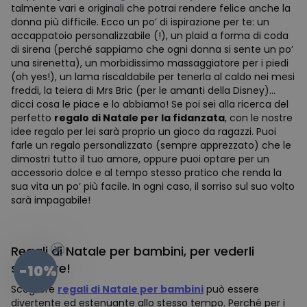
talmente vari e originali che potrai rendere felice anche la
donna più difficile. Ecco un po’ di ispirazione per te: un
accappatoio personalizzabile (!), un plaid a forma di coda
di sirena (perché sappiamo che ogni donna si sente un po’
una sirenetta), un morbidissimo massaggiatore per i piedi
(oh yes!), un lama riscaldabile per tenerla al caldo nei mesi
freddi, la teiera di Mrs Bric (per le amanti della Disney)…
dicci cosa le piace e lo abbiamo! Se poi sei alla ricerca del
perfetto
regalo di Natale per la fidanzata
, con le nostre
idee regalo per lei sarà proprio un gioco da ragazzi. Puoi
farle un regalo personalizzato (sempre apprezzato) che le
dimostri tutto il tuo amore, oppure puoi optare per un
accessorio dolce e al tempo stesso pratico che renda la
sua vita un po’ più facile. In ogni caso, il sorriso sul suo volto
sarà impagabile!
Regali di Natale per bambini, per vederli
sorridere!
-10%
Scegliere
regali di Natale per bambini
può essere
divertente ed estenuante allo stesso tempo. Perché per i