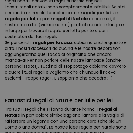
regali banali, benvenuti regali di Natale originali.
I nostri regali natalizi sono semplicemente infallibili. Se stai
cercando un regalo tecnologico, un
regalo per lei
, un
regalo per lui
, oppure
regali di Natale
economici, il
nostro team ha (virtualmente) girato il mondo in lungo e
in largo per trovare il regalo perfetto per te e per i
destinatari dei tuoi regali.
Se poi cerchi
regali per la casa
, abbiamo anche questo e
altro. I nostri accessori da cucina e le nostre decorazioni
aggiungeranno quel tocco di originalità che ancora
mancava! Per non parlare delle nostre lampade (anche
personalizzate!). Tutti noi di Troppotogo abbiamo davvero
a cuore i tuoi regali e vogliamo che chiunque li riceva
esclami “Troppo togo!”. E sappiamo che accadrà ;-)
Fantastici regali di Natale per lui e per lei
Tra tutti i regali che si fanno durante l’anno, i
regali di
Natale
in particolare simboleggiano l’amore e la voglia di
rafforzare un legame con una persona cara (che sia un
uomo o una donna). Le nostre idee regalo per Natale sono