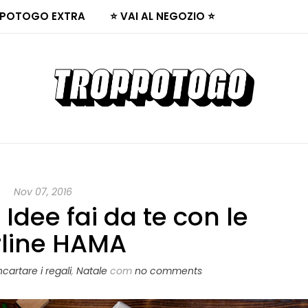
POTOGO EXTRA
⭐ VAI AL NEGOZIO ⭐
Nov 07, 2016
 Idee fai da te con le
rline HAMA
ncartare i regali
,
Natale
com
no comments