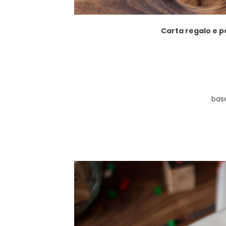
Carta regalo e p
base