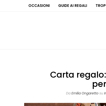
OCCASIONI
GUIDE AI REGALI
TROP
Carta regalo:
pe
Da
Emilia Ongaretto
su
I