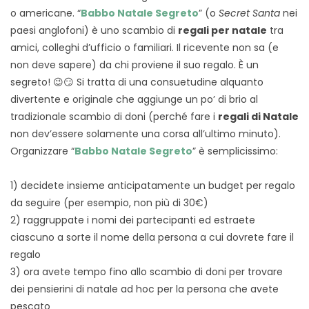
o americane. “
Babbo Natale Segreto
” (o
Secret Santa
nei
paesi anglofoni) è uno scambio di
regali per natale
tra
amici, colleghi d’ufficio o familiari. Il ricevente non sa (e
non deve sapere) da chi proviene il suo regalo. È un
segreto! 😉😏 Si tratta di una consuetudine alquanto
divertente e originale che aggiunge un po’ di brio al
tradizionale scambio di doni (perché fare i
regali di Natale
non dev’essere solamente una corsa all’ultimo minuto).
Organizzare “
Babbo Natale Segreto
” è semplicissimo:
1) decidete insieme anticipatamente un budget per regalo
da seguire (per esempio, non più di 30€)
2) raggruppate i nomi dei partecipanti ed estraete
ciascuno a sorte il nome della persona a cui dovrete fare il
regalo
3) ora avete tempo fino allo scambio di doni per trovare
dei pensierini di natale ad hoc per la persona che avete
pescato