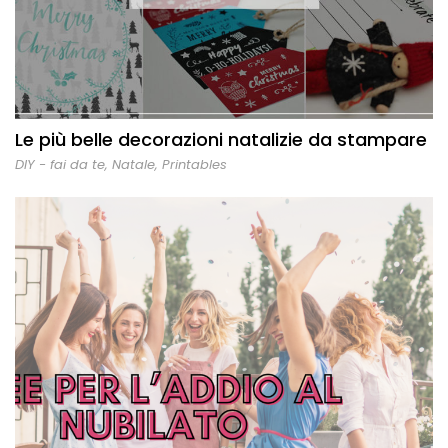
Le più belle decorazioni natalizie da stampare
DIY - fai da te
,
Natale
,
Printables