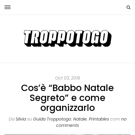
Oct 03, 2019
Cos’è “Babbo Natale
Segreto” e come
organizzarlo
Da
Silvia
su
Guida Troppotogo
,
Natale
,
Printables
com
no
comments