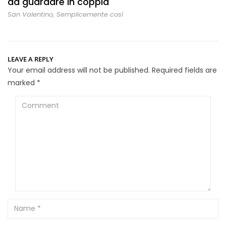
da guardare in coppia
San Valentino
,
Semplicemente così
LEAVE A REPLY
Your email address will not be published.
Required fields are
marked
*
Comment
Name