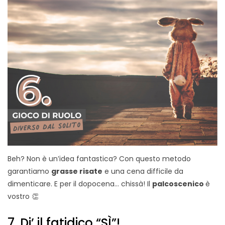
Beh? Non è un’idea fantastica? Con questo metodo
garantiamo
grasse risate
e una cena difficile da
dimenticare. E per il dopocena… chissà! Il
palcoscenico
è
vostro 👏
7. Di’ il fatidico “SÌ”!