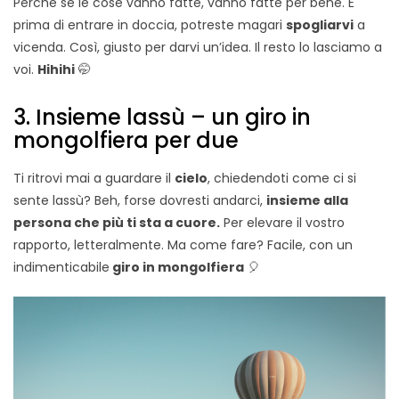
Perché se le cose vanno fatte, vanno fatte per bene. E
prima di entrare in doccia, potreste magari
spogliarvi
a
vicenda. Così, giusto per darvi un’idea. Il resto lo lasciamo a
voi.
Hihihi
🤭
3. Insieme lassù – un giro in
mongolfiera per due
Ti ritrovi mai a guardare il
cielo
, chiedendoti come ci si
sente lassù? Beh, forse dovresti andarci,
insieme alla
persona che più ti sta a cuore.
Per elevare il vostro
rapporto, letteralmente. Ma come fare? Facile, con un
indimenticabile
giro in mongolfiera
🎈