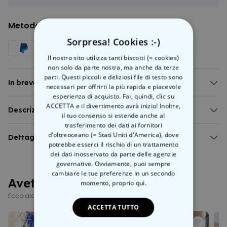
Metodo di pagamento
Sorpresa! Cookies :-)
Il nostro sito utilizza tanti biscotti (= cookies)
non solo da parte nostra, ma anche da terze
parti. Questi piccoli e deliziosi file di testo sono
In breve
necessari per offrirti la più rapida e piacevole
esperienza di acquisto. Fai, quindi, clic su
Foto e testo personalizzabili
ACCETTA e il divertimento avrà inizio! Inoltre,
Il cuore invece è fisso... perché dovreste volerlo cambiare?
Descrizione
il tuo consenso si estende anche al
Funziona con cavo USB incluso o batterie (3x AA, non incluse)
Lampada LED Personalizzata con Foto Polaroid
trasferimento dei dati ai fornitori
Accensione/Spegnimento o modalità colore toccando la base
d'oltreoceano (= Stati Uniti d'America), dove
Non potete negare che combinare
Dettagli
un'idea regalo
con una
(in alto)
potrebbe esserci il rischio di un trattamento
decorazione
creativa sia sempre un'ottima idea! Come nel caso
Materiale: acrilico (lampada), legno (base)
Lampada LED personalizzata con foto polaroid
dei dati inosservato da parte delle agenzie
della nostra
lampada LED personalizzata con foto
in stile
Base con 7 colori
governative. Ovviamente, puoi sempre
polaroid
, che permette di trasformare due foto qualunque in una
Modalità di colore: colore costante; cambio colore rapido;
cambiare le tue preferenze in un secondo
cornice virtuale
retro
e aggiungere anche una mini dedica
Avete già visto questi?
cambio colore fluido
momento,
proprio qui.
(perché no?). Perfetta per
San Valentino
, compleanni,
anniversari
,
Colori: rosso, verde, blu, giallo, ciano, viola, bianco
Ecco alcuni prodotti simili
anniversari di matrimonio o qualsiasi altro giorno in cui volete
Accensione/Spegnimento o modalità colore toccando la base
ACCETTA TUTTO
celebrare un momento importante.
(in alto)
Il tutto realizzato in solido
acrilico
su una base in
legno
altrettanto
Spegnimento diretto: Toccare costantemente la base sulla parte