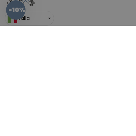
-10%
Italia
Domande?
Su Troppotogo
Servizio Clienti
Chi siamo
Opzioni di pagamento?
Blog
Costi di spedizione?
Impostazioni Cookie
Dove è il mio pacco?
Resi?
Da questa parte per
le FAQs
(domande e risposte)
Collaborazioni