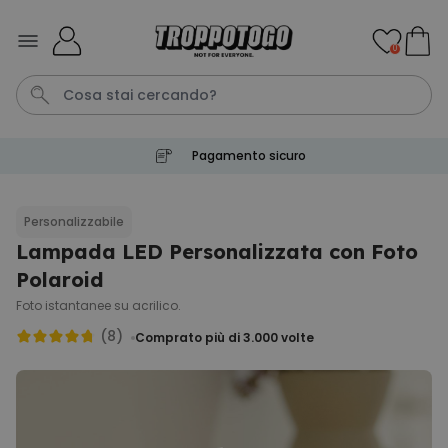
Salta al contenuto
0
Pagamento sicuro
Calzini
Tazza
Portachiavi
Telo Mare
Pene
Personalizzabile
Lampada LED Personalizzata con Foto
Personalizzabile
Boccale da Birra
Polaroid
Personalizzato con Logo e
Faccia
Foto istantanee su acrilico.
Comprato
più di 71.100
(8)
19,99 €
Comprato più di 3.000
volte
volte
Personalizzabile
Copertina Personalizzata con
Faccia
Comprato
più di 2.000