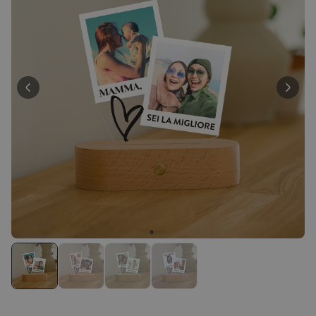
39,99 €
volte
Personalizzabile
Calzini Personalizzati con
Faccia e Supereroi
Comprato
più di 21.600
19,99 €
volte
Personalizzabile
Telo Mare Personalizzato in
Stile Fumetto
Comprato
più di 1.200
34,99 €
volte
Personalizzabile
Poster Personalizzato con
Foto e Definizione
Comprato
più di 3.200
29,99 €
volte