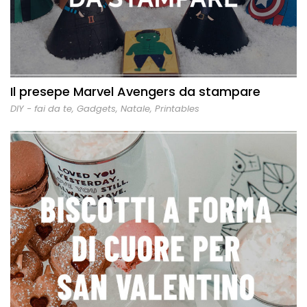
Il presepe Marvel Avengers da stampare
DIY - fai da te
,
Gadgets
,
Natale
,
Printables