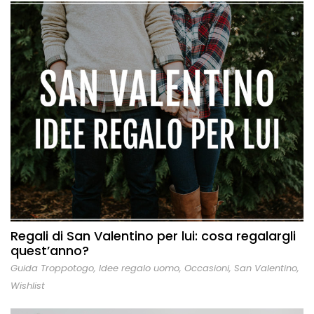
Regali di San Valentino per lui: cosa regalargli
quest’anno?
Guida Troppotogo
,
Idee regalo uomo
,
Occasioni
,
San Valentino
,
Wishlist