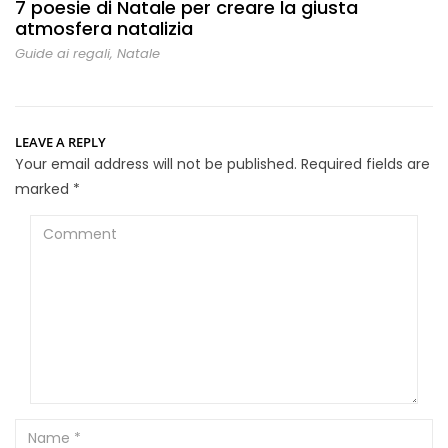
7 poesie di Natale per creare la giusta
atmosfera natalizia
Guide ai regali
,
Natale
LEAVE A REPLY
Your email address will not be published.
Required fields are
marked
*
Comment
Name