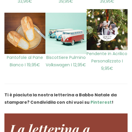
33,96€
39,95€
39,95€
Pendente in Acrilico
Pantofole al Pane
Biscottiere Pulmino
Personalizzato I
Bianco I 19,95€
Volkswagen I 12,95€
9,95€
Ti è piaciuta la nostra letterina a Babbo Natale da
stampare? Condividila con chi vuoi su
Pinterest
!