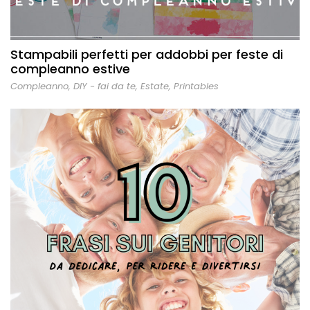
Stampabili perfetti per addobbi per feste di
compleanno estive
Compleanno
,
DIY - fai da te
,
Estate
,
Printables