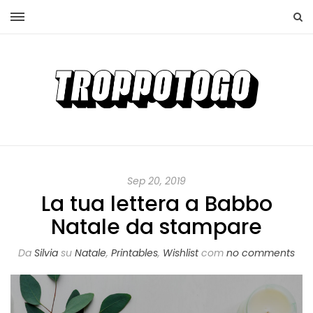
Sep 20, 2019
La tua lettera a Babbo
Natale da stampare
Da
Silvia
su
Natale
,
Printables
,
Wishlist
com
no comments