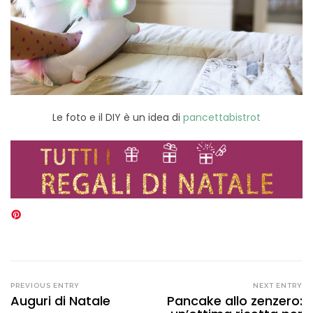
Le foto e il DIY è un idea di
pancettabistrot
PREVIOUS ENTRY
NEXT ENTRY
Auguri di Natale
Pancake allo zenzero: