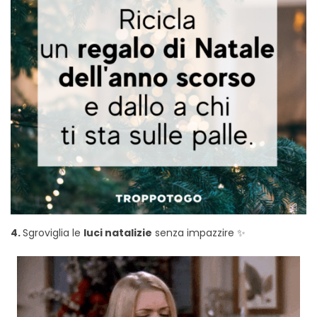
4.
Sgroviglia le
luci natalizie
senza impazzire ✨