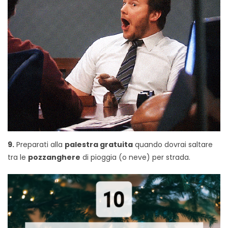
9.
Preparati alla
palestra gratuita
quando dovrai saltare
tra le
pozzanghere
di pioggia (o neve) per strada.