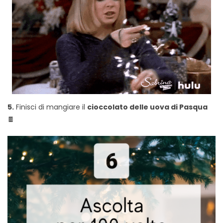
5.
Finisci di mangiare il
cioccolato delle uova di Pasqua
🍫