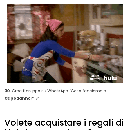
30.
Crea il gruppo su WhatsApp “Cosa facciamo a
Capodanno
?” 🎆
Volete acquistare i regali di