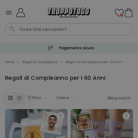
Salta al contenuto
0
Pagamento sicuro
Pene
Telo Mare
Poster
Calzini
Gioco
Home
Regali di Compleanno
Regali di Compleanno per i 60 Anni
Regali di Compleanno per i 60 Anni
Personalizzabile
Boccale da Birra
Personalizzato con Logo e
Faccia
Filtro
Ordina
282
Comprato
prodotti
più di 71.100
19,99 €
volte
Personalizzabile
Grembiule Personalizzato
Master Barbecue con Foto
Comprato
più di 2.500