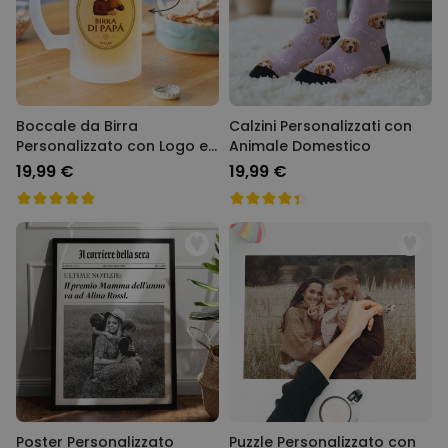
29,99 €
volte
Personalizzabile
Bicchiere da Gin
Personalizzato con Testo
Comprato
più di 9.900
19,99 €
volte
Boccale da Birra
Calzini Personalizzati con
Personalizzato con Logo e
Animale Domestico
Personalizzabile
Faccia
19,99 €
19,99 €
Calzini Personalizzati con
Animale Domestico
Comprato
più di 14.000
19,99 €
volte
Personalizzabile
Telo Mare Personalizzato in
Stile Fumetto
Comprato
più di 1.200
34,99 €
volte
Poster Personalizzato
Puzzle Personalizzato con