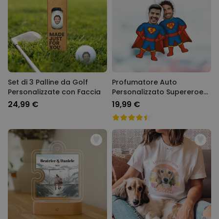
Set di 3 Palline da Golf
Profumatore Auto
Personalizzate con Faccia
Personalizzato Supereroe
con Faccia Set da 2
24,99 €
19,99 €