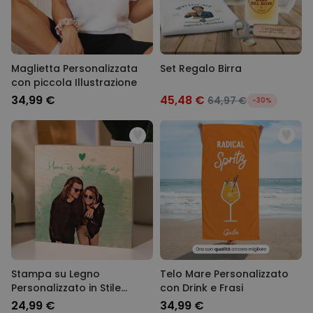
Maglietta Personalizzata
Set Regalo Birra
con piccola Illustrazione
34,99 €
45,48 €
64,97 €
-30%
Stampa su Legno
Telo Mare Personalizzato
Personalizzato in Stile
con Drink e Frasi
Fumetto
24,99 €
34,99 €