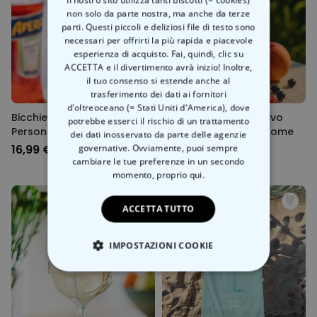
non solo da parte nostra, ma anche da terze
parti. Questi piccoli e deliziosi file di testo sono
necessari per offrirti la più rapida e piacevole
esperienza di acquisto. Fai, quindi, clic su
ACCETTA e il divertimento avrà inizio! Inoltre,
il tuo consenso si estende anche al
trasferimento dei dati ai fornitori
d'oltreoceano (= Stati Uniti d'America), dove
Bicchiere Spritz Aperol
Bicchiere per l’Aperitivo
potrebbe esserci il rischio di un trattamento
Personalizzato con Annata
Personalizzato con Nome
dei dati inosservato da parte delle agenzie
16,99 €
governative. Ovviamente, puoi sempre
16,99 €
cambiare le tue preferenze in un secondo
momento,
proprio qui.
ACCETTA TUTTO
IMPOSTAZIONI COOKIE
STRETTAMENTE NECESSARIO
PRESTAZIONI