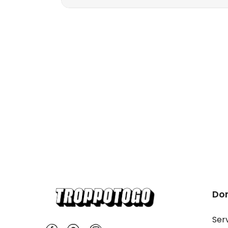
Do
Serv