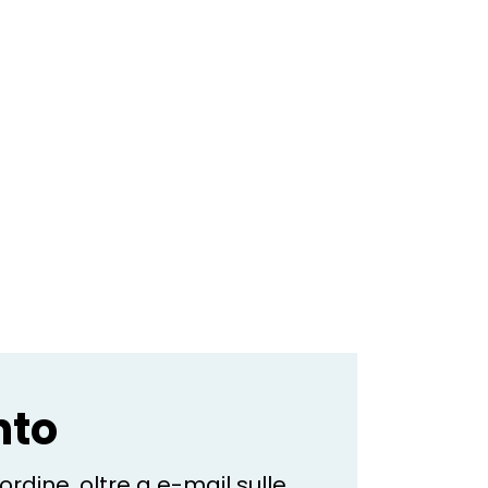
nto
ordine, oltre a e-mail sulle