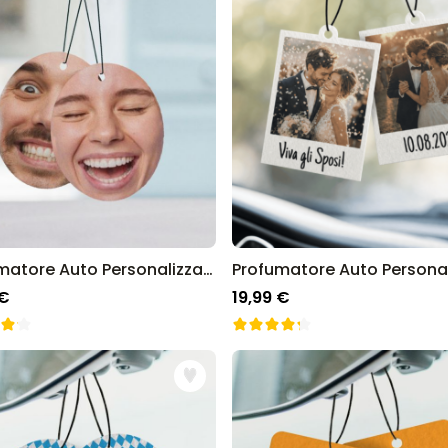
Personalizzabile
Calzini Personalizzati con
Faccia e Supereroi
Comprato
più di 21.600
19,99 €
volte
Personalizzabile
Telo Mare Personalizzato in
Stile Fumetto
Comprato
più di 1.200
34,99 €
volte
Personalizzabile
Profumatore Auto Personalizzato con Faccia set da 2
Poster Personalizzato con
Foto e Definizione
 €
19,99 €
Comprato
più di 3.200
29,99 €
volte