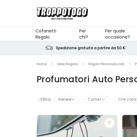
Salta al contenuto
Cofanetti
Per
Per quale
Regalo
chi?
occasione?
Spedizione gratuita a partire da 50 €
Home
Idee Regalo
Regali Personalizzati
P
Profumatori Auto Perso
Filtro:
Genere
Come?
Che cosa