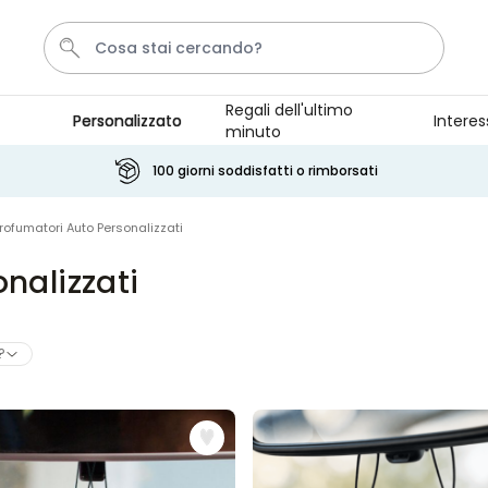
Regali dell'ultimo
Personalizzato
Interes
minuto
Calzini
Pene
Portachiavi
Telo Mare
Tazza
100 giorni soddisfatti o rimborsati
Personalizzabile
rofumatori Auto Personalizzati
Boccale da Birra
Personalizzato con Logo e
nalizzati
Faccia
Comprato
più di 71.100
19,99 €
volte
?
Personalizzabile
Copertina Personalizzata con
Faccia
Comprato
più di 2.000
39,99 €
volte