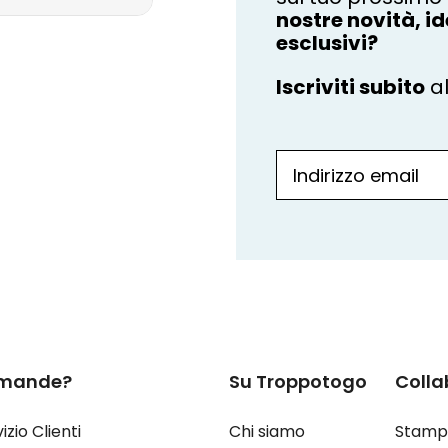
nostre novità, id
esclusivi?
Iscriviti subito
al
mande?
Su Troppotogo
Colla
izio Clienti
Chi siamo
Stamp