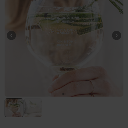
39,99 €
volte
Personalizzabile
Calzini Personalizzati con
Faccia e Supereroi
Comprato
più di 21.600
19,99 €
volte
Personalizzabile
Telo Mare Personalizzato in
Stile Fumetto
Comprato
più di 1.200
34,99 €
volte
Personalizzabile
Poster Personalizzato con
Foto e Definizione
Comprato
più di 3.200
29,99 €
volte