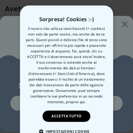
Materiale: vetro
una
strizzatina d'occhio.
Ecco perché il nostro bicchiere da gin
Avete già visto questi?
CONSGLIO: può essere utilizzato anche per i cocktail, ecc
personalizzabile con nome è un
regalo
tanto semplice quanto
Dimensioni: altezza bicchiere circa 18,5 cm, diametro superiore
Ecco alcuni prodotti simili
meraviglioso, che si spera porti alla persona fortunata non solo
Sorpresa! Cookies :-)
circa 9,5 cm, diametro centrale circa 11,5 cm, diametro inferiore
delle grasse risate, ma anche molti
drink deliziosamente
circa 7,5 cm; altezza stelo circa 8,5 cm
Il nostro sito utilizza tanti biscotti (= cookies)
rinfrescanti
.
ATTENZIONE: Si consiglia il lavaggio a mano
non solo da parte nostra, ma anche da terze
E probabilmente
avete già in mente
qualcuno a cui questo
Trattandosi di un prodotto personalizzato da te, purtroppo non
parti. Questi piccoli e deliziosi file di testo sono
bicchiere calzerebbe a pennello. Non c'è dubbio!
possiamo accettarlo indietro una volta spedito ed è escluso dal
necessari per offrirti la più rapida e piacevole
diritto di reso
esperienza di acquisto. Fai, quindi, clic su
ACCETTA e il divertimento avrà inizio! Inoltre,
il tuo consenso si estende anche al
trasferimento dei dati ai fornitori
Vuoi uno
d'oltreoceano (= Stati Uniti d'America), dove
potrebbe esserci il rischio di un trattamento
sconto del 10%?
dei dati inosservato da parte delle agenzie
Boccale da Birra
Bicchiere da Gin
Boc
governative. Ovviamente, puoi sempre
Personalizzato con Logo
Personalizzato con Testo
Per
cambiare le tue preferenze in un secondo
e Faccia
e 4
Si, certo!
momento,
proprio qui.
19,99 €
19,99 €
19,
ACCETTA TUTTO
No, non mi piacciono gli sconti
IMPOSTAZIONI COOKIE