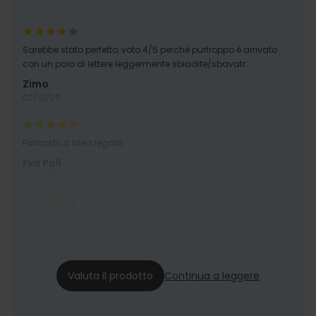
Sarebbe stato perfetto, voto 4/5 perché purtroppo è arrivato
con un paio di lettere leggermente sbiadite/sbavatr
Zimo
02/01/25
Fantastica idea regalo
Eva Poli
09/12/24
Ottima idea, buon prodotto
Mirna
16/11/24
Valuta il prodotto
Continua a leggere