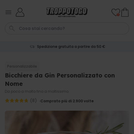
Salta al contenuto
0
Spedizione gratuita a partire da 50 €
Calzini
Tazza
Portachiavi
Telo Mare
Pene
Personalizzabile
Bicchiere da Gin Personalizzato con
Personalizzabile
Boccale da Birra
Nome
Personalizzato con Logo e
Faccia
Da poco a molto fino a moltissimo.
Comprato
più di 71.100
(8)
19,99 €
Comprato più di 2.900
volte
volte
Personalizzabile
Copertina Personalizzata con
Faccia
Comprato
più di 2.000