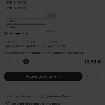
Risparmia ora:
2 Pezzi
4 Pezzi
6 Pezzi
per
29,59 €
per
47,18 €
per
58,77 €
* Lo sconto verrà detratto automaticamente nel carrello.
19,99 €
Quantità
Aggiungi al carrello
Made in Austria
Spedizione Rapida
100 giorni soddisfatti o rimborsati