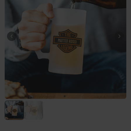
29,99 €
volte
Personalizzabile
Calzini Personalizzati con
Animale Domestico
Comprato
più di 14.000
19,99 €
volte
Personalizzabile
Bicchiere da Gin
Personalizzato con Testo
Comprato
più di 9.900
19,99 €
volte
Personalizzabile
Copertina Personalizzata con
Faccia
Comprato
più di 2.000
39,99 €
volte