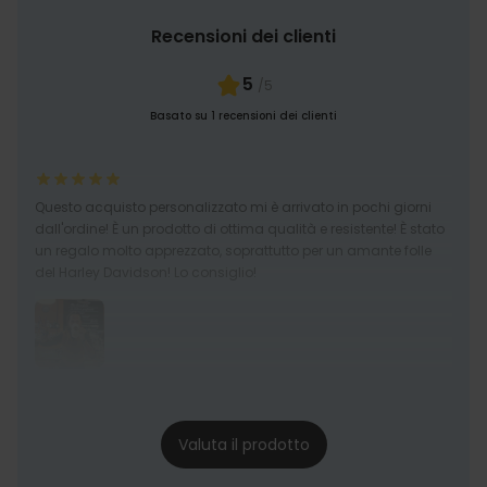
Recensioni dei clienti
5
/5
Basato su 1 recensioni dei clienti
Questo acquisto personalizzato mi è arrivato in pochi giorni
dall'ordine! È un prodotto di ottima qualità e resistente! È stato
un regalo molto apprezzato, soprattutto per un amante folle
del Harley Davidson! Lo consiglio!
Maria Cristina
01/12/24
Valuta il prodotto