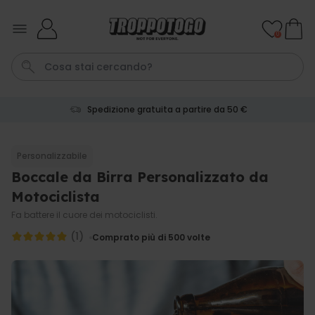
Salta al contenuto
0
Spedizione gratuita a partire da 50 €
Pene
Poster
Telo Mare
Calzini
Gioco
Personalizzabile
Boccale da Birra Personalizzato da
Personalizzabile
Boccale da Birra
Motociclista
Personalizzato con Logo e
Faccia
Fa battere il cuore dei motociclisti.
Comprato
più di 71.100
(1)
19,99 €
Comprato più di 500
volte
volte
Personalizzabile
Grembiule Personalizzato
Master Barbecue con Foto
Comprato
più di 2.500