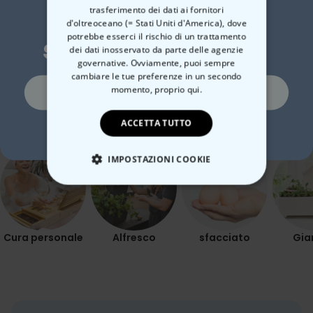
e Faccia
e 4
trasferimento dei dati ai fornitori
19,99 €
19,99 €
19,
Vuoi uno
d'oltreoceano (= Stati Uniti d'America), dove
potrebbe esserci il rischio di un trattamento
sconto del 10%?
dei dati inosservato da parte delle agenzie
governative. Ovviamente, puoi sempre
cambiare le tue preferenze in un secondo
Si, certo!
momento,
proprio qui.
Categoria correlata
Scopri l'altra categoria di cose insolite
ACCETTA TUTTO
No, non mi piacciono gli sconti
IMPOSTAZIONI COOKIE
STRETTAMENTE NECESSARIO
PRESTAZIONI
Cura personale
Alfresco
sfacciato
Gia
MARKETING
NON CLASSIFICATO