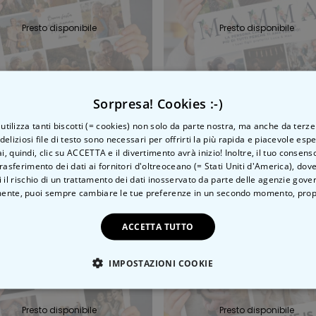
Presto disponibile
Presto disponibile
Sorpresa! Cookies :-)
o utilizza tanti biscotti (= cookies) non solo da parte nostra, ma anche da terze
 deliziosi file di testo sono necessari per offrirti la più rapida e piacevole esp
ai, quindi, clic su ACCETTA e il divertimento avrà inizio! Inoltre, il tuo consens
Federa per Cuscino Personalizzata con Testo e Simboli
rasferimento dei dati ai fornitori d'oltreoceano (= Stati Uniti d'America), do
 €
19,99 €
 il rischio di un trattamento dei dati inosservato da parte delle agenzie gove
ente, puoi sempre cambiare le tue preferenze in un secondo momento,
prop
ACCETTA TUTTO
IMPOSTAZIONI COOKIE
TE NECESSARIO
PRESTAZIONI
MARKETING
N
Presto disponibile
Presto disponibile