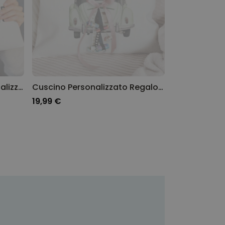
Federa per Cuscino Personalizzata con 3 Foto e Testo
Cuscino Personalizzato Regalo di Denaro per un Matrimonio
19,99 €