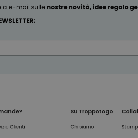
e a e-mail sulle
nostre novità, idee regalo gen
EWSLETTER:
mande?
Su Troppotogo
Colla
izio Clienti
Chi siamo
Stamp