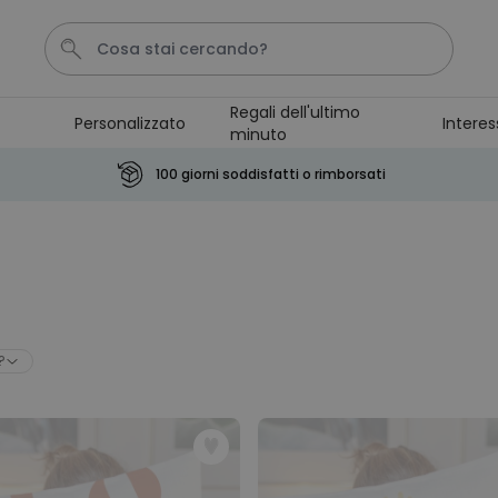
Regali dell'ultimo
Personalizzato
Interes
minuto
Pene
Telo Mare
Tazza
Calzini
Gioco
100 giorni soddisfatti o rimborsati
Personalizzabile
Boccale da Birra
Personalizzato con Logo e
Faccia
Comprato
più di 71.100
19,99 €
volte
?
Personalizzabile
Copertina Personalizzata con
Faccia
Comprato
più di 2.000
39,99 €
volte