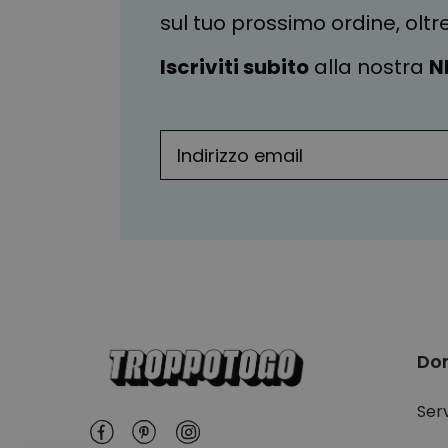
sul tuo prossimo ordine, oltr
Iscriviti subito
alla nostra
N
Do
Serv