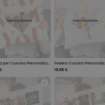
Personalizzabile
Telo Mare Personalizzato in
Stile Fumetto
Comprato
più di 1.200
34,99 €
Presto disponibile
Presto disponibile
volte
Personalizzabile
Vaso Personalizzato con
Testo e Simbolo
Comprato
più di 1.300
29,99 €
volte
Personalizzabile
Federa per Cuscino Personalizzata a forma di Cuore con Foto e Testo
Set Regalo Birra
 €
19,99 €
Comprato
più di 100
45,48 €
volte