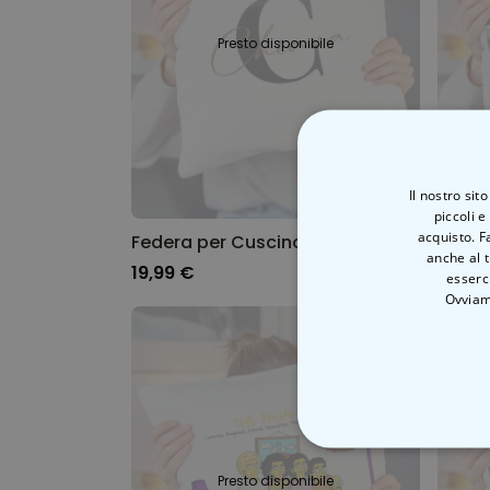
Presto disponibile
Il nostro sit
piccoli e
acquisto. F
Federa per Cuscino Personalizzata con Monogramma
anche al t
19,99 €
19,99
esserci
Ovviam
STRETTAMEN
Presto disponibile