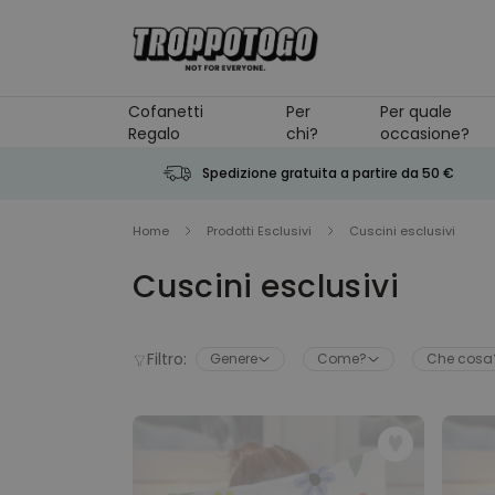
Salta al contenuto
Cofanetti
Per
Per quale
Regalo
chi?
occasione?
Spedizione gratuita a partire da 50 €
Home
Prodotti Esclusivi
Cuscini esclusivi
Cuscini esclusivi
Filtro:
Genere
Come?
Che cosa