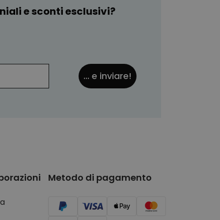
iali e sconti esclusivi?
... e inviare!
borazioni
Metodo di pagamento
a