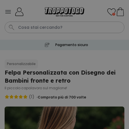
Salta al contenuto
0
Spedizione gratuita a partire da 50 €
Pene
Poster
Telo Mare
Calzini
Gioco
Personalizzabile
Felpa Personalizzata con Disegno dei
Personalizzabile
Boccale da Birra
Bambini fronte e retro
Personalizzato con Logo e
Faccia
Il piccolo capolavoro sul maglione!
Comprato
più di 71.100
(1)
19,99 €
Comprato più di 700
volte
volte
Personalizzabile
Grembiule Personalizzato
Master Barbecue con Foto
Comprato
più di 2.500