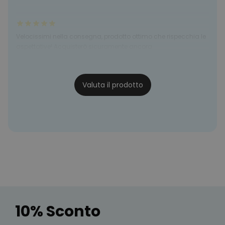
Velocissimi nella consegna, prodotto ottimo che rispecchia le
aspettative! Acquisterò sicuramente ancora
Daria
22/03/25
Valuta il prodotto
10% Sconto