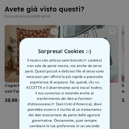
semplicemente per fare una
con la migliore illuminazione per un risultato ottimale
sorpresa a qualcuno. Per fare in modo che il disegno risplenda, è
Avete già visto questi?
Con morbida fodera interna, polsini e vita a coste
meglio disegnare su carta bianca e fotografarlo con buona luce. In
Peso: cotone 280g/m²
Ecco alcuni prodotti simili
questo modo, tutti i dettagli saranno perfetti e l'opera d'arte si
100% cotone organico e certificato vegano
trasformerà in una stampa di alta qualità che merita di essere
Lavabile in lavatrice (30°C)
vista.
Rivoltare prima del lavaggio (protegge i colori e il motivo
stampato)
Condizioni di lavoro eque e produzione rispettosa del clima
Imballaggio ecologico
Sorpresa! Cookies :-)
Stampato in Austria
Il nostro sito utilizza tanti biscotti (= cookies)
Sono possibili scostamenti dimensionali fino a circa il +/-5%
non solo da parte nostra, ma anche da terze
rispetto alla tabella delle taglie.
parti. Questi piccoli e deliziosi file di testo sono
necessari per offrirti la più rapida e piacevole
esperienza di acquisto. Fai, quindi, clic su
Copertina Personalizzata
Profumatore Auto
Set
ACCETTA e il divertimento avrà inizio! Inoltre,
con Faccia
Personalizzato con
acc
il tuo consenso si estende anche al
Aureola e Faccia Set da 2
trasferimento dei dati ai fornitori
39,99 €
19,99 €
39
d'oltreoceano (= Stati Uniti d'America), dove
potrebbe esserci il rischio di un trattamento
dei dati inosservato da parte delle agenzie
governative. Ovviamente, puoi sempre
cambiare le tue preferenze in un secondo