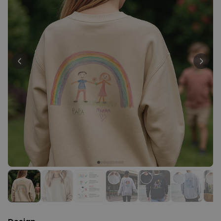
29,99 €
volte
Personalizzabile
Calzini Personalizzati con
Animale Domestico
Comprato
più di 14.000
19,99 €
volte
Personalizzabile
Bicchiere da Gin
Personalizzato con Testo
Comprato
più di 9.900
19,99 €
volte
Personalizzabile
Copertina Personalizzata con
Faccia
Comprato
più di 2.000
39,99 €
volte