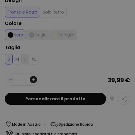
Design
Fronte e Retro
Solo Retro
Colore
Nero
Grigio
Vaniglia
Taglia
S
M
L
XL
39,99 €
Quantità
Personalizzare il prodotto
Made in Austria
Spedizione Rapida
100 giorni soddisfatti o rimborsati