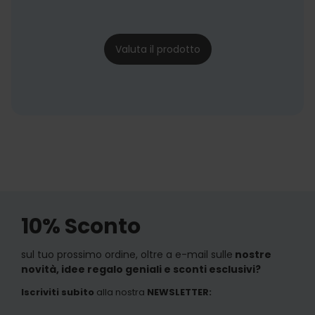
Fiaschetta per matrimonio
28/10/24
Valuta il prodotto
10% Sconto
sul tuo prossimo ordine, oltre a e-mail sulle
nostre
novità, idee regalo geniali e sconti esclusivi?
Iscriviti subito
alla nostra
NEWSLETTER
: