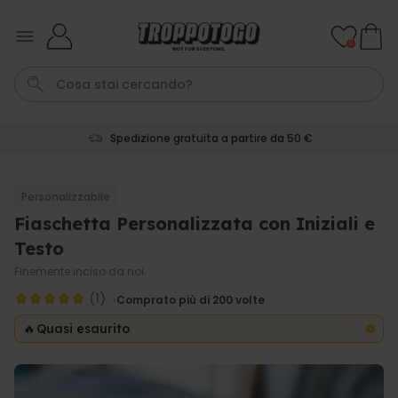
Salta al contenuto
0
Spedizione gratuita a partire da 50 €
Calzini
Pene
Portachiavi
Telo Mare
Tazza
Personalizzabile
Fiaschetta Personalizzata con Iniziali e
Personalizzabile
Boccale da Birra
Testo
Personalizzato con Logo e
Faccia
Finemente inciso da noi.
Comprato
più di 71.100
(1)
19,99 €
Comprato più di 200
volte
volte
🔥
Quasi esaurito
Personalizzabile
Copertina Personalizzata con
Faccia
Comprato
più di 2.000