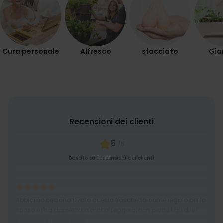
NON CLASSIFICATO
Cura personale
Alfresco
sfacciato
Gia
Recensioni dei clienti
5
/5
Basato su 1 recensioni dei clienti
Abbiamo personalizzato questa fiaschetta come regalo per lo
sposo e l'ha apprezzata molto! Leggera, non perde liquidi e l'
incisione è uscita bene.