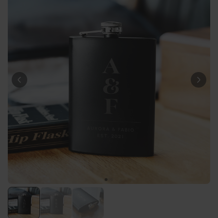
39,99 €
volte
Personalizzabile
Calzini Personalizzati con
Faccia e Supereroi
Comprato
più di 21.600
19,99 €
volte
Personalizzabile
Telo Mare Personalizzato in
Stile Fumetto
Comprato
più di 1.200
34,99 €
volte
Personalizzabile
Poster Personalizzato con
Foto e Definizione
Comprato
più di 3.200
29,99 €
volte