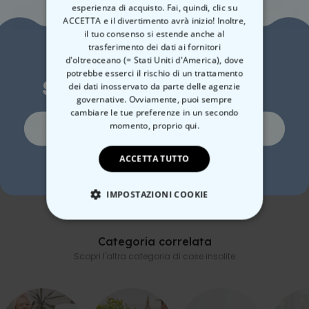
esperienza di acquisto. Fai, quindi, clic su
ACCETTA e il divertimento avrà inizio! Inoltre,
il tuo consenso si estende anche al
trasferimento dei dati ai fornitori
Vuoi uno
d'oltreoceano (= Stati Uniti d'America), dove
potrebbe esserci il rischio di un trattamento
sconto del 10%?
dei dati inosservato da parte delle agenzie
governative. Ovviamente, puoi sempre
cambiare le tue preferenze in un secondo
Fiaschetta
Fiaschetta
Fia
Si, certo!
momento,
proprio qui.
Personalizzata con
Personalizzata con Testo
Per
Simbolo e Testo
Vin
19,99 €
19,99 €
19,
ACCETTA TUTTO
No, non mi piacciono gli sconti
IMPOSTAZIONI COOKIE
STRETTAMENTE NECESSARIO
Categoria correlata
Scopri l'altra categoria di cose insolite
PRESTAZIONI
MARKETING