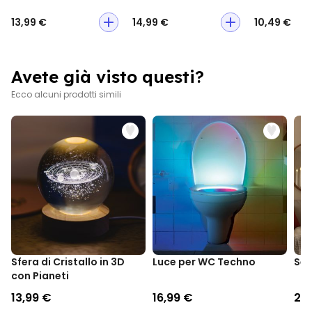
ATTENZIONE: adatto solo per uso interno
13,99 €
14,99 €
10,49 €
Avete già visto questi?
Ecco alcuni prodotti simili
Sfera di Cristallo in 3D
Luce per WC Techno
Set
con Pianeti
13,99 €
16,99 €
24