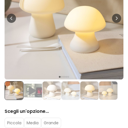
39,99 €
volte
Personalizzabile
Calzini Personalizzati con
Faccia e Supereroi
Comprato
più di 21.600
19,99 €
volte
Personalizzabile
Telo Mare Personalizzato in
Stile Fumetto
Comprato
più di 1.200
34,99 €
volte
Personalizzabile
Poster Personalizzato con
Foto e Definizione
Comprato
più di 3.200
29,99 €
volte
Scegli un'opzione...
Piccola
Media
Grande