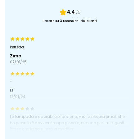
4.4
/5
Basato su 3 recensioni dei clienti
Perfetta
Zimo
02/01/25
-
U
12/01/24
La lampada è adorabile e funziona, ma la misura small che
ho preso io è davvero troppo piccola, almeno per i miei gusti.
Penso che la riordinerò in medium.
Elena