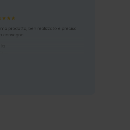
imo prodotto, ben realizzato e preciso
la consegna
via
2/22