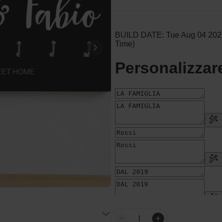
Personalizzabile
Calzini Personalizzati con
Animale Domestico
Comprato
più di 14.000
19,99 €
volte
Personalizzabile
Bicchiere da Gin
Personalizzato con Testo
Comprato
più di 9.900
19,99 €
volte
Personalizzabile
Copertina Personalizzata con
Faccia
Comprato
più di 2.000
39,99 €
volte