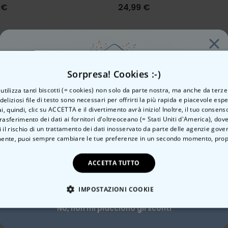
 €
24,99 €
Categoria correlata
Sorpresa! Cookies :-)
Scopri l'altra categoria di cose insolite
o utilizza tanti biscotti (= cookies) non solo da parte nostra, ma anche da terze
 deliziosi file di testo sono necessari per offrirti la più rapida e piacevole esp
ai, quindi, clic su ACCETTA e il divertimento avrà inizio! Inoltre, il tuo consens
rasferimento dei dati ai fornitori d'oltreoceano (= Stati Uniti d'America), do
Vuoi uno
 il rischio di un trattamento dei dati inosservato da parte delle agenzie gove
ente, puoi sempre cambiare le tue preferenze in un secondo momento,
prop
sconto del 10%?
ACCETTA TUTTO
sfacciato
Giardino
Si, certo!
IMPOSTAZIONI COOKIE
No, non mi piacciono gli sconti
TE NECESSARIO
PRESTAZIONI
MARKETING
N