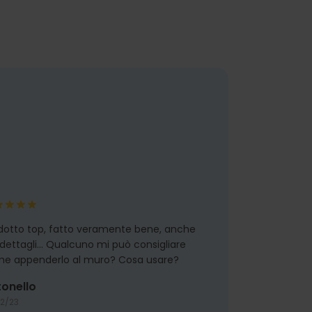
dotto top, fatto veramente bene, anche
 dettagli... Qualcuno mi può consigliare
e appenderlo al muro? Cosa usare?
onello
02/23