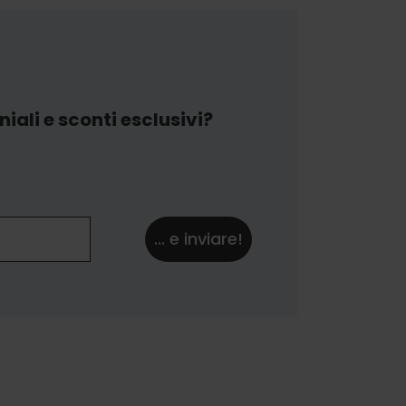
iali e sconti esclusivi?
... e inviare!