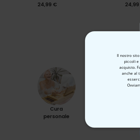
24,99 €
24,99
Il nostro sit
piccoli e
acquisto. F
anche al t
esserci
Ovviam
Cura
Alfresco
personale
STRETTAMEN