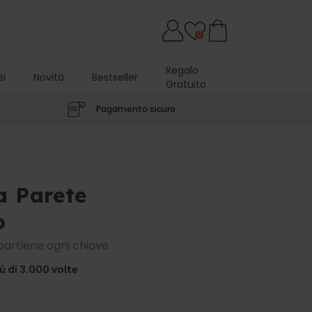
0
Regalo
si
Novità
Bestseller
Gratuito
Pagamento sicuro
a Parete
o
artiene ogni chiave.
 di 3.000
volte