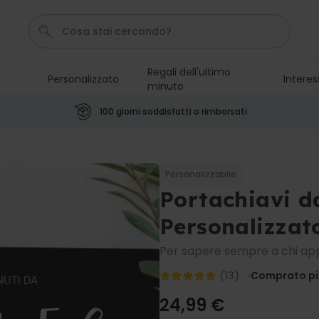
Regali dell'ultimo
Personalizzato
Interes
minuto
Pene
Poster
Telo Mare
Calzini
Gioco
100 giorni soddisfatti o rimborsati
Personalizzabile
Boccale da Birra
Personalizzato con Logo e
Personalizzabile
Faccia
Portachiavi d
Comprato
più di 71.100
19,99 €
volte
Personalizzat
Personalizzabile
Per sapere sempre a chi app
Grembiule Personalizzato
Master Barbecue con Foto
(13)
Comprato più
Comprato
più di 2.500
29,99 €
volte
24,99 €