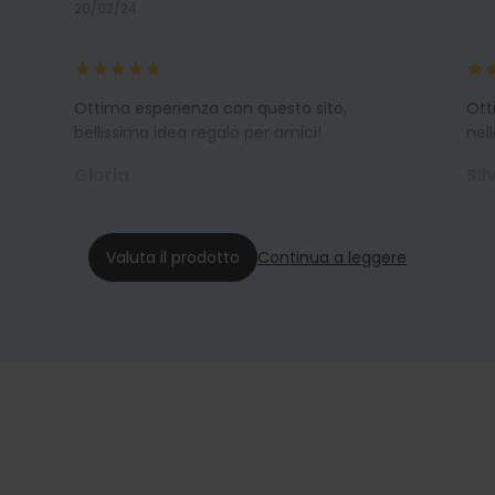
20/02/24
Ottima esperienza con questo sito,
Ott
bellissima idea regalo per amici!
nel
Gloria
Sil
30/12/22
29/1
Valuta il prodotto
Continua a leggere