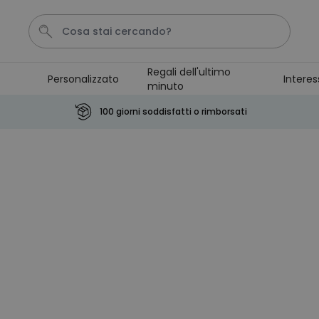
Regali dell'ultimo
Personalizzato
Interes
minuto
Pene
Telo Mare
Tazza
Calzini
Gioco
100 giorni soddisfatti o rimborsati
Personalizzabile
Boccale da Birra
Personalizzato con Logo e
Faccia
Comprato
più di 71.100
19,99 €
volte
Personalizzabile
Copertina Personalizzata con
Faccia
Comprato
più di 2.000
39,99 €
volte