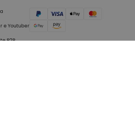
a
r e Youtuber
ste B2B
© 2026 Troppotogo