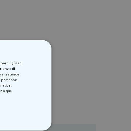
 parti. Questi
erienza di
o si estende
ve potrebbe
rnative.
rio qui.