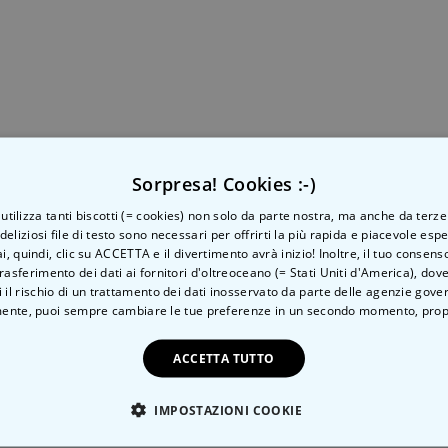
Personalizzabile
Telo Mare Personalizzato in
Stile Fumetto
Comprato
più di 1.200
34,99 €
volte
Personalizzabile
Vaso Personalizzato con
Testo e Simbolo
Sorpresa! Cookies :-)
Comprato
più di 1.300
29,99 €
volte
o utilizza tanti biscotti (= cookies) non solo da parte nostra, ma anche da terze
 deliziosi file di testo sono necessari per offrirti la più rapida e piacevole esp
Personalizzabile
ai, quindi, clic su ACCETTA e il divertimento avrà inizio! Inoltre, il tuo consens
Set Regalo Birra
rasferimento dei dati ai fornitori d'oltreoceano (= Stati Uniti d'America), do
 il rischio di un trattamento dei dati inosservato da parte delle agenzie gove
Comprato
ente, puoi sempre cambiare le tue preferenze in un secondo momento,
prop
più di 100
45,48 €
volte
ACCETTA TUTTO
IMPOSTAZIONI COOKIE