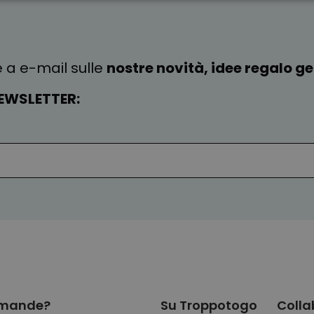
TE NECESSARIO
PRESTAZIONI
MARKETING
N
e a e-mail sulle
nostre novità, idee regalo gen
EWSLETTER:
mande?
Su Troppotogo
Colla