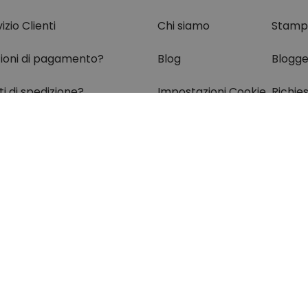
izio Clienti
Chi siamo
Stamp
ioni di pagamento?
Blog
Blogge
i di spedizione?
Impostazioni Cookie
Richie
e è il mio pacco?
i?
questa parte per
le FAQs
mande e risposte)
rotezione dei dati personali
Informazioni legali