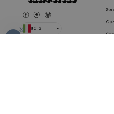
Serv
Opz
Italia
Cost
-10%
Dov
Res
Da 
(do
Condizioni generali di contratto
Sicurezza e p