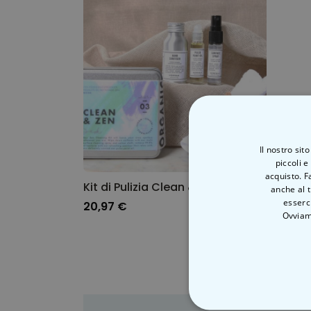
Il nostro sit
piccoli e
acquisto. F
Kit di Pulizia Clean & Zen
anche al t
esserci
20,97 €
Ovviam