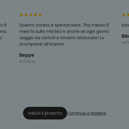
so 6
Questo criceto è spettacolare.. l'ho messo 6
Son
orno
mesi fa sulla mia bici e anche se ogni giorno
Bik
Lo
viaggio sui ciottoli è rimasto attaccato! Lo
04/
ricomprerei all'istante!
Beppe
24/03/22
e
Valuta il prodotto
Continua a leggere