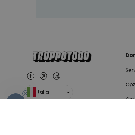
Do
Serv
Opz
Italia
Cost
-10%
Dov
Res