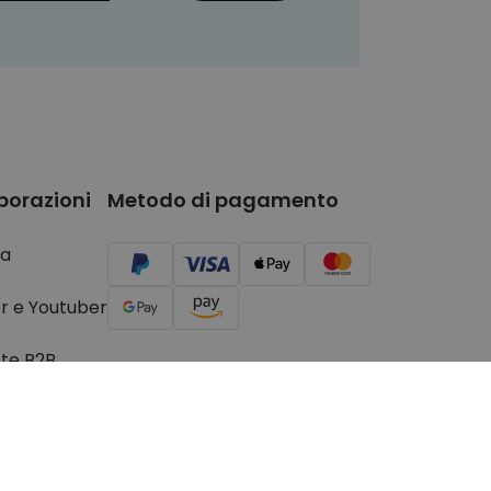
borazioni
Metodo di pagamento
a
r e Youtuber
ste B2B