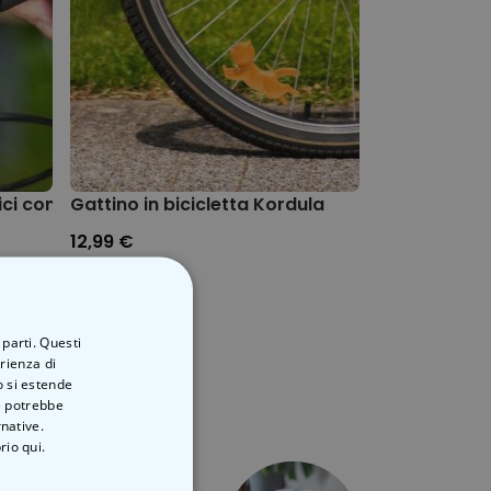
ici con Casco
Gattino in bicicletta Kordula
12,99 €
 parti. Questi
erienza di
o si estende
ve potrebbe
rnative.
rio qui.
Es