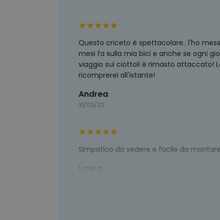
Questo criceto è spettacolare.. l'ho mes
mesi fa sulla mia bici e anche se ogni gi
viaggio sui ciottoli è rimasto attaccato! 
ricomprerei all'istante!
Andrea
31/03/22
Simpatico da vedere e facile da montar
Laura
12/05/20