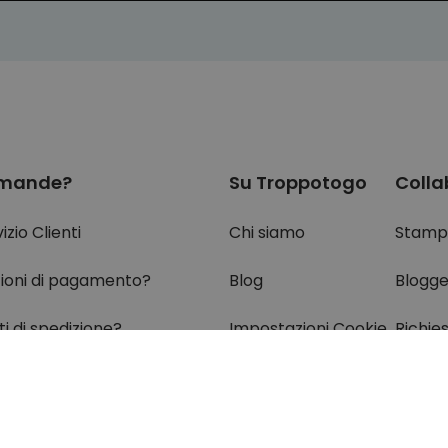
mande?
Su Troppotogo
Colla
izio Clienti
Chi siamo
Stamp
ioni di pagamento?
Blog
Blogge
i di spedizione?
Impostazioni Cookie
Richie
e è il mio pacco?
i?