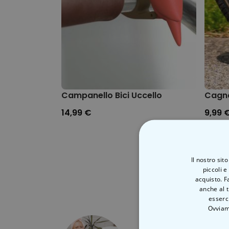
Campanello Bici Uccello
Cagno
14,99 €
9,99 
Il nostro sit
piccoli e
acquisto. F
anche al t
esserci
Ovviam