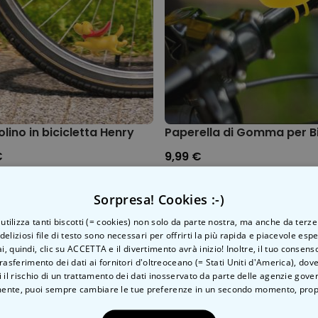
lino in bicicletta Henry
Paperella di Gomma per B
€
9,99 €
Sorpresa! Cookies :-)
o utilizza tanti biscotti (= cookies) non solo da parte nostra, ma anche da terze
 deliziosi file di testo sono necessari per offrirti la più rapida e piacevole esp
Categoria correlata
ai, quindi, clic su ACCETTA e il divertimento avrà inizio! Inoltre, il tuo consens
Scopri l'altra categoria di cose insolite
rasferimento dei dati ai fornitori d'oltreoceano (= Stati Uniti d'America), do
 il rischio di un trattamento dei dati inosservato da parte delle agenzie gove
ente, puoi sempre cambiare le tue preferenze in un secondo momento,
prop