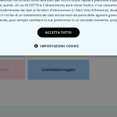
ai, quindi, clic su ACCETTA e il divertimento avrà inizio! Inoltre, il tuo consens
rasferimento dei dati ai fornitori d'oltreoceano (= Stati Uniti d'America), do
 il rischio di un trattamento dei dati inosservato da parte delle agenzie gove
ente, puoi sempre cambiare le tue preferenze in un secondo momento,
prop
,
contattaci e ti forniremo assistenza!
ACCETTA TUTTO
IMPOSTAZIONI COOKIE
Prodotto
Pagamenti
S
TE NECESSARIO
PRESTAZIONI
MARKETING
N
ande
Confezioni regalo