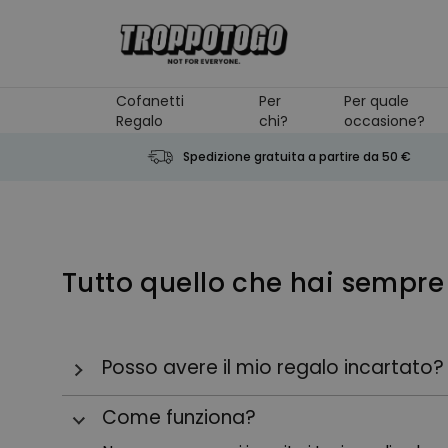
Salta al contenuto
Cofanetti
Per
Per quale
Regalo
chi?
occasione?
Spedizione gratuita a partire da 50 €
Tutto quello che hai sempre
Posso avere il mio regalo incartato?
Sì, è possibile! Ma solo per gli articoli in cu
Come funziona?