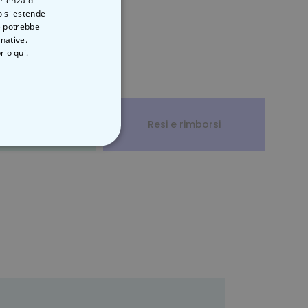
o si estende
ve potrebbe
rnative.
rio qui.
pedizioni
Resi e rimborsi
ON CLASSIFICATO