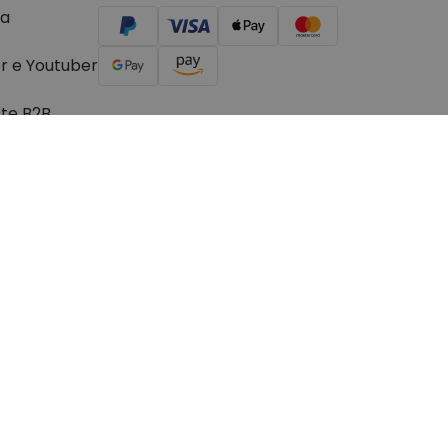
a
he nel carrello.
r e Youtuber
ste B2B
© 2026 Troppotogo