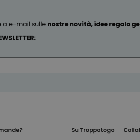
e a e-mail sulle
nostre novità, idee regalo gen
EWSLETTER:
 piegato in modo sbagliato. Inoltre, il nastro adesivo, ass
ete il coraggio, selezionate Crap Wrap™ nel carrello. A vos
mande?
Su Troppotogo
Colla