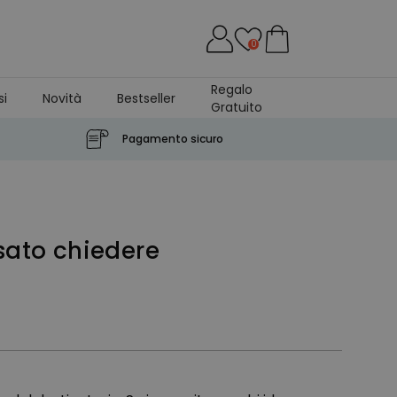
0
Regalo
si
Novità
Bestseller
Gratuito
Pagamento sicuro
sato chiedere
o per soli 4,95€.