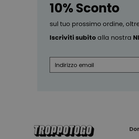
10% Sconto
sul tuo prossimo ordine, oltr
Iscriviti subito
alla nostra
N
Significa: carta stropicciata. Incredibilmente
In una parola: calza a pennello. Quindi, se av
Do