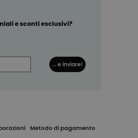
iali e sconti esclusivi?
... e inviare!
olutamente orribile.
tro rischio e pericolo ;-)
borazioni
Metodo di pagamento