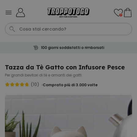
Salta al contenuto
0
100 giorni soddisfatti o rimborsati
Pene
Telo Mare
Tazza
Calzini
Gioco
Tazza da Tè Gatto con Infusore Pesce
Per grandi bevitori di tè e amanti dei gatti.
Personalizzabile
Boccale da Birra
(10)
Comprato più di 3.000
volte
Personalizzato con Logo e
Faccia
Comprato
più di 71.100
19,99 €
volte
Personalizzabile
Copertina Personalizzata con
Faccia
Comprato
più di 2.000