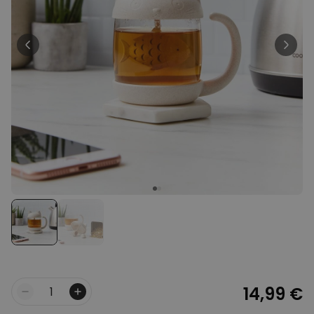
39,99 €
volte
Personalizzabile
Telo Mare Personalizzato in
Stile Fumetto
Comprato
più di 1.200
34,99 €
volte
Personalizzabile
Vaso Personalizzato con
Testo e Simbolo
Comprato
più di 1.300
29,99 €
volte
Personalizzabile
Set Regalo Birra
Comprato
più di 100
45,48 €
volte
14,99 €
Quantità