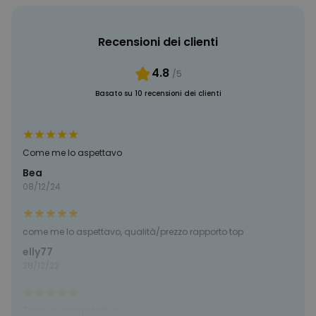
PRESTAZIONI
MARKETING
Recensioni dei clienti
NON CLASSIFICATO
4.8
/5
Basato su 10 recensioni dei clienti
Come me lo aspettavo
Bea
08/12/24
come me lo aspettavo, qualità/prezzo rapporto top
elly77
28/12/22
Tazza di ottima fattura