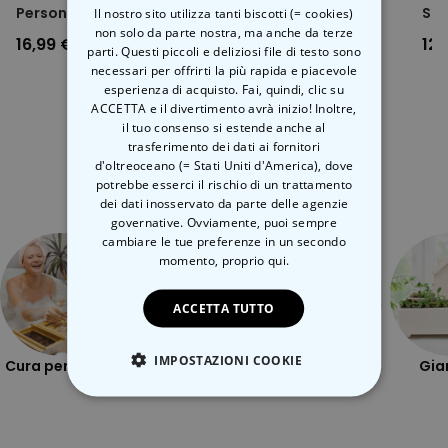
Personalizzato con Nome
Str
Il nostro sito utilizza tanti biscotti (= cookies)
non solo da parte nostra, ma anche da terze
16,99 €
14,99 €
12,
parti. Questi piccoli e deliziosi file di testo sono
necessari per offrirti la più rapida e piacevole
esperienza di acquisto. Fai, quindi, clic su
ACCETTA e il divertimento avrà inizio! Inoltre,
il tuo consenso si estende anche al
trasferimento dei dati ai fornitori
Categoria correlata
d'oltreoceano (= Stati Uniti d'America), dove
potrebbe esserci il rischio di un trattamento
Scopri l'altra categoria di cose insolite
dei dati inosservato da parte delle agenzie
governative. Ovviamente, puoi sempre
cambiare le tue preferenze in un secondo
momento,
proprio qui.
ACCETTA TUTTO
IMPOSTAZIONI COOKIE
Cura personale
Alfresco
sfacciato
Gia
STRETTAMENTE NECESSARIO