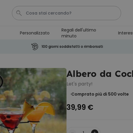
Regali dell'ultimo
Personalizzato
Interes
minuto
Pene
Telo Mare
Tazza
Calzini
Gioco
100 giorni soddisfatti o rimborsati
Personalizzabile
Boccale da Birra
Albero da Coc
Personalizzato con Logo e
Faccia
Comprato
Let's party!
più di 71.100
19,99 €
volte
Comprato più di 500
volte
Personalizzabile
39,99 €
Copertina Personalizzata con
Faccia
Comprato
più di 2.000
39,99 €
volte