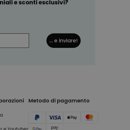
iali e sconti esclusivi?
... e inviare!
borazioni
Metodo di pagamento
a
r e Youtuber