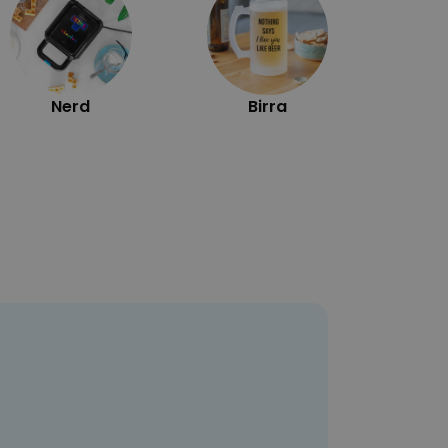
Nerd
Birra