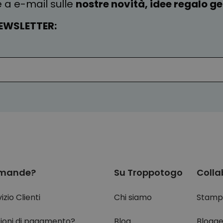
e a e-mail sulle
nostre novità, idee regalo gen
EWSLETTER:
mande?
Su Troppotogo
Colla
izio Clienti
Chi siamo
Stamp
ioni di pagamento?
Blog
Blogge