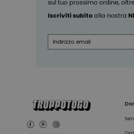
sul tuo prossimo ordine, oltr
Iscriviti subito
alla nostra
N
Do
Serv
Opz