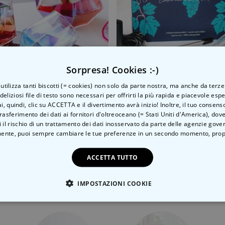
Sorpresa! Cookies :-)
o utilizza tanti biscotti (= cookies) non solo da parte nostra, ma anche da terze
i Decanter a Forma di Diamante
Aeratore e Decanter Elettr
 deliziosi file di testo sono necessari per offrirti la più rapida e piacevole esp
ai, quindi, clic su ACCETTA e il divertimento avrà inizio! Inoltre, il tuo consens
 €
27,99 €
rasferimento dei dati ai fornitori d'oltreoceano (= Stati Uniti d'America), do
 il rischio di un trattamento dei dati inosservato da parte delle agenzie gove
ente, puoi sempre cambiare le tue preferenze in un secondo momento,
prop
ACCETTA TUTTO
Categoria correlata
IMPOSTAZIONI COOKIE
Scopri l'altra categoria di cose insolite
TE NECESSARIO
PRESTAZIONI
MARKETING
N