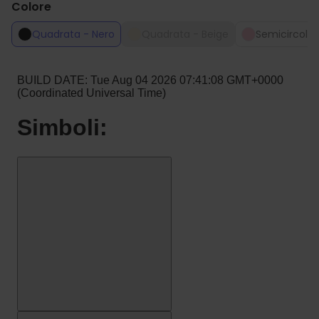
Colore
Quadrata - Nero
Quadrata - Beige
Semicircolar