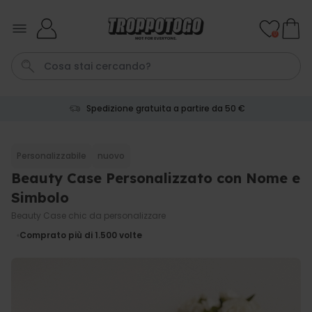
Salta al contenuto
0
Spedizione gratuita a partire da 50 €
Pene
Telo Mare
Poster
Calzini
Gioco
Personalizzabile
nuovo
Beauty Case Personalizzato con Nome e
Personalizzabile
Boccale da Birra
Simbolo
Personalizzato con Logo e
Faccia
Beauty Case chic da personalizzare
Comprato
più di 71.100
19,99 €
Comprato più di 1.500
volte
volte
Personalizzabile
Grembiule Personalizzato
Master Barbecue con Foto
Comprato
più di 2.500