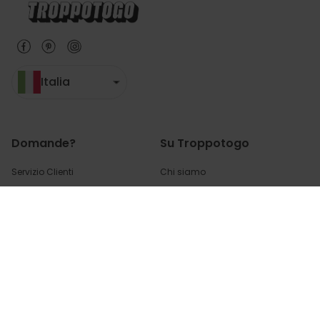
Italia
Domande?
Su Troppotogo
Servizio Clienti
Chi siamo
Opzioni di pagamento?
Blog
Costi di spedizione?
Impostazioni Cookie
Dove è il mio pacco?
Resi?
Da questa parte per
le FAQs
(domande e risposte)