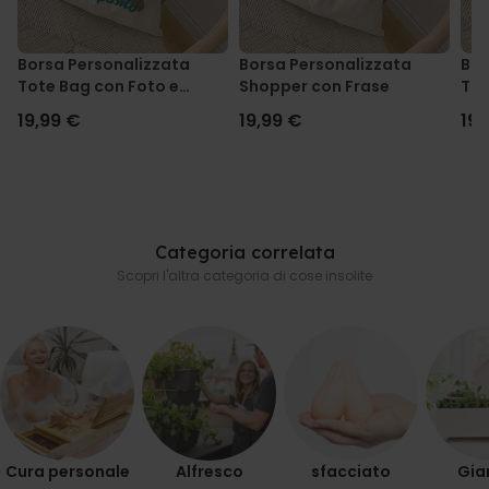
Borsa Personalizzata
Borsa Personalizzata
Bor
Tote Bag con Foto e
Shopper con Frase
Tot
Testo
19,99 €
19,99 €
19,
Categoria correlata
Scopri l'altra categoria di cose insolite
Cura personale
Alfresco
sfacciato
Gia