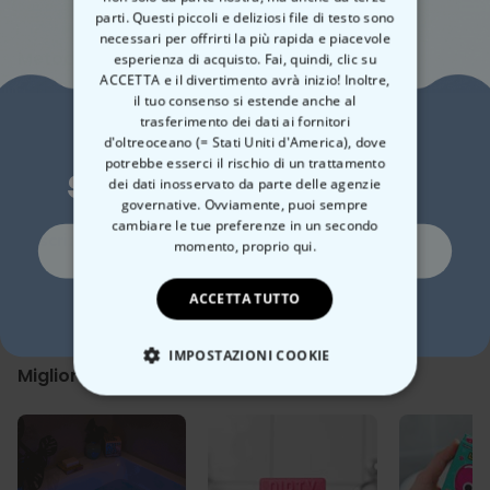
parti. Questi piccoli e deliziosi file di testo sono
necessari per offrirti la più rapida e piacevole
Metodo di pagamento
esperienza di acquisto. Fai, quindi, clic su
ACCETTA e il divertimento avrà inizio! Inoltre,
il tuo consenso si estende anche al
trasferimento dei dati ai fornitori
Vuoi uno
d'oltreoceano (= Stati Uniti d'America), dove
potrebbe esserci il rischio di un trattamento
sconto del 10%?
In breve
dei dati inosservato da parte delle agenzie
governative. Ovviamente, puoi sempre
Con il vostro testo
cambiare le tue preferenze in un secondo
In pelle
Descrizione
Si, certo!
momento,
proprio qui.
Con cerniera in metallo dorato lucido
Beauty Case Personalizzato con Nome e Simbolo
Misure circa 23 x 11 x 11 cm
ACCETTA TUTTO
Perché anche le piccole cose della vita hanno bisogno del loro
Dettagli
No, non mi piacciono gli sconti
posto – e il miglior posto è in una borsa che sa a chi appartiene. La
Beauty Case Personalizzato con Nome e Simbolo
nostra
cosmetica personalizzata
con il tuo nome e un cuore
In pelle
IMPOSTAZIONI COOKIE
unisce perfettamente ordine, stile e il tuo messaggio.
Migliora il tuo regalo
Con cerniera in metallo dorato lucido
Perfetta per l'uso quotidiano, per il prossimo weekend fuori o come
Grana fine saffiano
STRETTAMENTE NECESSARIO
regalo dolce – tutto l'essenziale trova il suo posto, dal rossetto
Materiale: PU
preferito al gommino per capelli d'emergenza.
Dimensioni circa 23 x 11 x 11 cm
E la parte migliore? Niente confusione – il tuo nome dice
PRESTAZIONI
chiaramente: questa borsa è solo
la tua
.