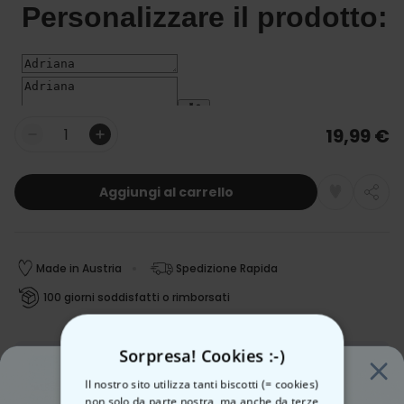
19,99 €
Quantità
Aggiungi al carrello
Made in Austria
Spedizione Rapida
100 giorni soddisfatti o rimborsati
Sorpresa! Cookies :-)
Data stimata per la consegna:
Gio, 13.08 – Ven, 14.08
Il nostro sito utilizza tanti biscotti (= cookies)
Spedizione gratuita a partire da 50 €
Scopri di più
non solo da parte nostra, ma anche da terze