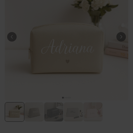
29,99 €
volte
Personalizzabile
Bicchiere da Gin
Personalizzato con Testo
Comprato
più di 9.900
19,99 €
volte
Personalizzabile
Calzini Personalizzati con
Animale Domestico
Comprato
più di 14.000
19,99 €
volte
Personalizzabile
Telo Mare Personalizzato in
Stile Fumetto
Comprato
più di 1.200
34,99 €
volte