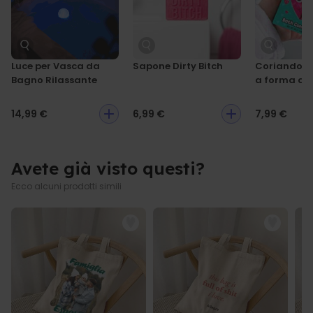
MARKETING
NON CLASSIFICATO
Luce per Vasca da
Sapone Dirty Bitch
Coriandoli
Bagno Rilassante
a forma di 
14,99 €
6,99 €
7,99 €
Avete già visto questi?
Ecco alcuni prodotti simili