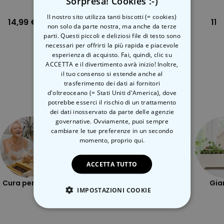
Sorpresa! Cookies :-)
Il nostro sito utilizza tanti biscotti (= cookies)
14,99 €
6,99 €
11,
non solo da parte nostra, ma anche da terze
parti. Questi piccoli e deliziosi file di testo sono
necessari per offrirti la più rapida e piacevole
esperienza di acquisto. Fai, quindi, clic su
ACCETTA e il divertimento avrà inizio! Inoltre,
il tuo consenso si estende anche al
Categoria correlata
trasferimento dei dati ai fornitori
d'oltreoceano (= Stati Uniti d'America), dove
Scopri l'altra categoria di cose insolite
potrebbe esserci il rischio di un trattamento
dei dati inosservato da parte delle agenzie
governative. Ovviamente, puoi sempre
cambiare le tue preferenze in un secondo
momento,
proprio qui.
ACCETTA TUTTO
Cura personale
Alfresco
sfacciato
Gia
IMPOSTAZIONI COOKIE
STRETTAMENTE NECESSARIO