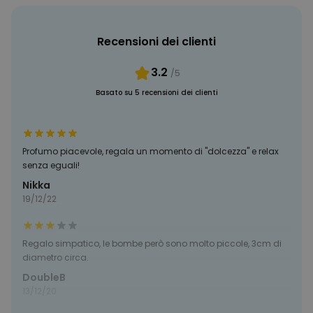
PRESTAZIONI
Recensioni dei clienti
MARKETING
3.2
/5
NON CLASSIFICATO
Basato su 5 recensioni dei clienti
Profumo piacevole, regala un momento di "dolcezza" e relax
senza eguali!
Nikka
19/12/22
Regalo simpatico, le bombe però sono molto piccole, 3cm di
diametro circa.
DoubleB
13/12/20