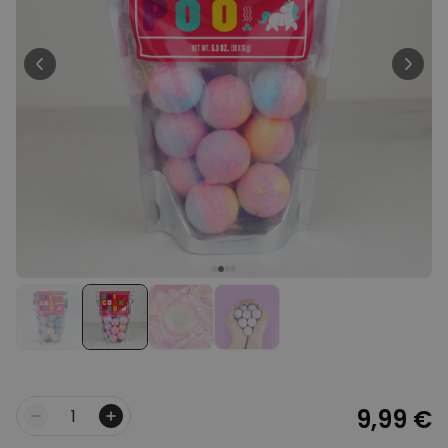
29,99 €
volte
Personalizzabile
Calzini Personalizzati con
Animale Domestico
Comprato
più di 14.000
19,99 €
volte
Personalizzabile
Bicchiere da Gin
Personalizzato con Testo
Comprato
più di 9.900
19,99 €
volte
Personalizzabile
Copertina Personalizzata con
Faccia
Comprato
più di 2.000
39,99 €
volte
9,99 €
Quantità