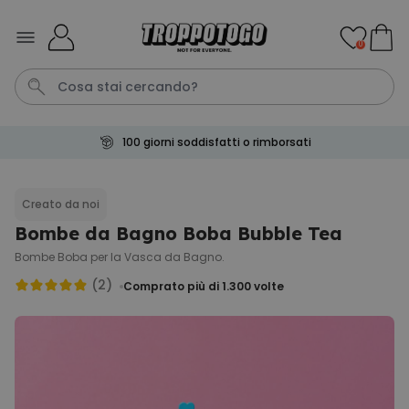
Salta al contenuto
0
100 giorni soddisfatti o rimborsati
Pene
Poster
Telo Mare
Calzini
Gioco
Creato da noi
Bombe da Bagno Boba Bubble Tea
Personalizzabile
Boccale da Birra
Bombe Boba per la Vasca da Bagno.
Personalizzato con Logo e
Faccia
(2)
Comprato più di 1.300
volte
Comprato
più di 71.100
19,99 €
volte
Personalizzabile
Grembiule Personalizzato
Master Barbecue con Foto
Comprato
più di 2.500