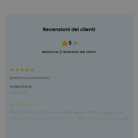
MARKETING
NON CLASSIFICATO
Recensioni dei clienti
5
/5
Basato su 2 recensioni dei clienti
profumo buonissimo
valentina
04/01/23
Molto grazioso anche come idea regalo . Utile la spugna. Le
bombe da bagno profumatissime. Ottimo per i propri momenti
di relax
Giorgina