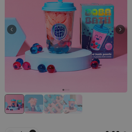
29,99 €
volte
Personalizzabile
Calzini Personalizzati con
Animale Domestico
Comprato
più di 14.000
19,99 €
volte
Personalizzabile
Bicchiere da Gin
Personalizzato con Testo
Comprato
più di 9.900
19,99 €
volte
Personalizzabile
Copertina Personalizzata con
Faccia
Comprato
più di 2.000
39,99 €
volte