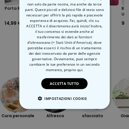
ATTENZIONE: Sciacquare la pelle e la vasca da bagno dopo
non solo da parte nostra, ma anche da terze
l'uso.
Porta Rasoio Mr Razor
Sapone Dirty Bitch
Bo
parti. Questi piccoli e deliziosi file di testo sono
Conservare in un luogo fresco e asciutto
Uni
necessari per offrirti la più rapida e piacevole
esperienza di acquisto. Fai, quindi, clic su
14,99 €
6,99 €
9,9
ACCETTA e il divertimento avrà inizio! Inoltre,
il tuo consenso si estende anche al
trasferimento dei dati ai fornitori
d'oltreoceano (= Stati Uniti d'America), dove
potrebbe esserci il rischio di un trattamento
dei dati inosservato da parte delle agenzie
Categoria correlata
governative. Ovviamente, puoi sempre
Scopri l'altra categoria di cose insolite
cambiare le tue preferenze in un secondo
momento,
proprio qui.
ACCETTA TUTTO
IMPOSTAZIONI COOKIE
STRETTAMENTE NECESSARIO
Cura personale
Alfresco
sfacciato
Gia
PRESTAZIONI