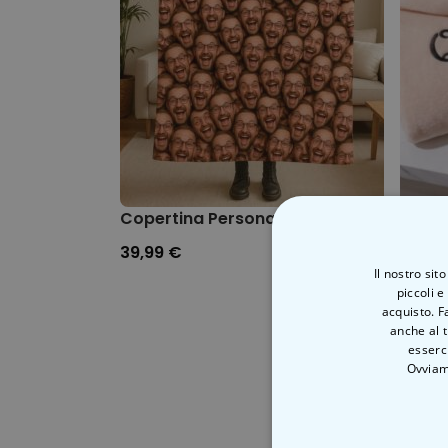
Copertina Personalizzata con Faccia
Set r
39,99 €
39,99
Il nostro sit
piccoli e
acquisto. F
anche al t
esserci
Ovviam