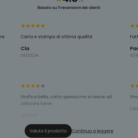
/5
Basato su 11 recensioni dei clienti
are
Carta e stampa di ottima qualità
Fat
Cla
Pa
04/02/24
15/1
Grafica bella, carta spessa ma si riesce ad
Gra
utilizzare bene
Lis
ambra
02/
03/01/23
Valuta il prodotto
Continua a leggere