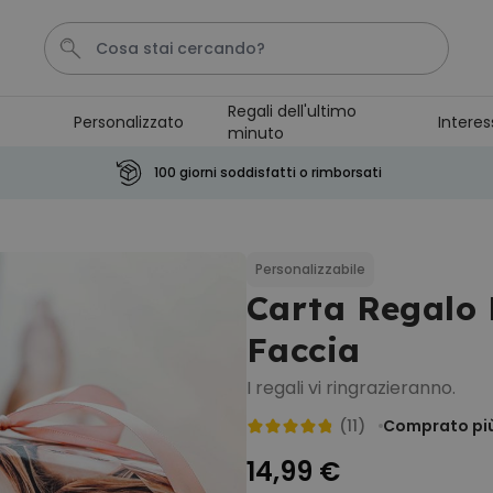
Regali dell'ultimo
Personalizzato
Interes
minuto
Calzini
Pene
Portachiavi
Telo Mare
Tazza
100 giorni soddisfatti o rimborsati
Personalizzabile
Boccale da Birra
Personalizzato con Logo e
Personalizzabile
Faccia
Carta Regalo 
Comprato
più di 71.100
19,99 €
volte
Faccia
Personalizzabile
I regali vi ringrazieranno.
Copertina Personalizzata con
Faccia
(11)
Comprato più
Comprato
più di 2.000
39,99 €
volte
14,99 €