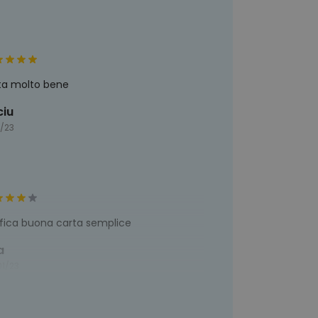
ta molto bene
ciu
1/23
fica buona carta semplice
a
01/23