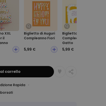
no XXL
Biglietto di Auguri
Biglietto di Auguri
Big
 il
Compleanno Fiori
Compleanno
Bor
anno
Gatto
5,99 €
5,99 €
5,
al carrello
dizione Rapida
mborsati