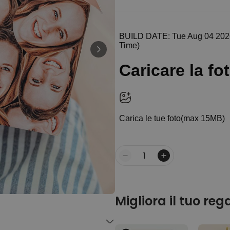
Personalizzabile
Calzini Personalizzati con
Faccia e Supereroi
Comprato
più di 21.600
19,99 €
volte
Personalizzabile
Telo Mare Personalizzato in
Stile Fumetto
Comprato
più di 1.200
34,99 €
volte
Personalizzabile
Poster Personalizzato con
Foto e Definizione
Comprato
Quantità
più di 3.200
29,99 €
volte
Migliora il tuo reg