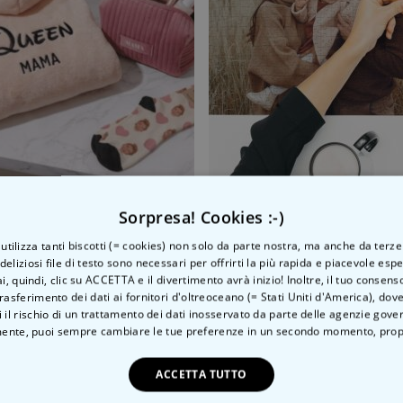
egalo pochette, accappatoio e calzini
Puzzle Personalizzato con
Sorpresa! Cookies :-)
 €
24,99 €
o utilizza tanti biscotti (= cookies) non solo da parte nostra, ma anche da terze
 deliziosi file di testo sono necessari per offrirti la più rapida e piacevole esp
ai, quindi, clic su ACCETTA e il divertimento avrà inizio! Inoltre, il tuo consens
rasferimento dei dati ai fornitori d'oltreoceano (= Stati Uniti d'America), do
 il rischio di un trattamento dei dati inosservato da parte delle agenzie gove
Categoria correlata
ente, puoi sempre cambiare le tue preferenze in un secondo momento,
prop
Scopri l'altra categoria di cose insolite
ACCETTA TUTTO