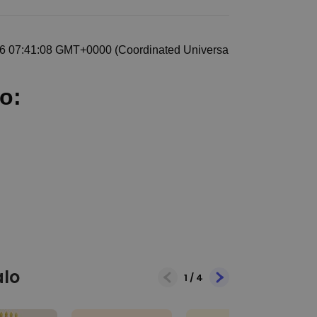
alo
1
/
4