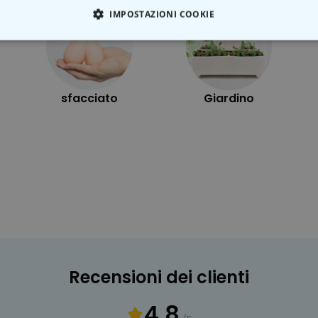
IMPOSTAZIONI COOKIE
TE NECESSARIO
PRESTAZIONI
MARKETING
N
sfacciato
Giardino
Recensioni dei clienti
4.8