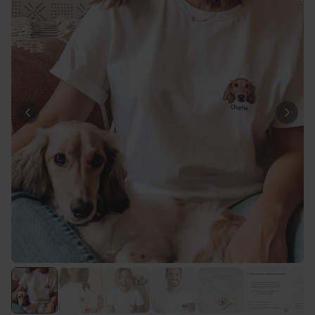
29,99 €
volte
Personalizzabile
Calzini Personalizzati con
Animale Domestico
Comprato
più di 14.000
19,99 €
volte
Personalizzabile
Bicchiere da Gin
Personalizzato con Testo
Comprato
più di 9.900
19,99 €
volte
Personalizzabile
Copertina Personalizzata con
Faccia
Comprato
più di 2.000
39,99 €
volte