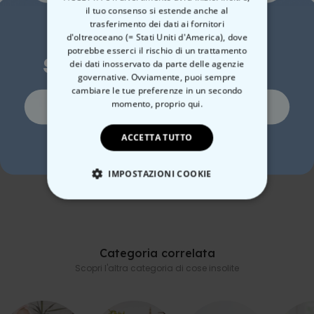
stampa)
e scrivere un piccolo testo sotto (ad esempio il nome dell'animale).
il tuo consenso si estende anche al
Condizioni di lavoro eque e produzione rispettosa del clima
Se avete più di un animale domestico, potete includere anche loro.
trasferimento dei dati ai fornitori
Vuoi uno
Imballaggio ecologico
Non fateli ingelosire.
d'oltreoceano (= Stati Uniti d'America), dove
Stampato in Austria
potrebbe esserci il rischio di un trattamento
sconto del 10%?
Sono possibili scostamenti dimensionali fino a circa il +/-5%
dei dati inosservato da parte delle agenzie
rispetto alla tabella delle taglie
governative. Ovviamente, puoi sempre
cambiare le tue preferenze in un secondo
Si, certo!
momento,
proprio qui.
Copertina Personalizzata
Profumatore Auto
Set
ACCETTA TUTTO
No, non mi piacciono gli sconti
con Faccia
Personalizzato con
acc
Aureola e Faccia Set da 2
39,99 €
19,99 €
39
IMPOSTAZIONI COOKIE
STRETTAMENTE NECESSARIO
PRESTAZIONI
Categoria correlata
Scopri l'altra categoria di cose insolite
MARKETING
NON CLASSIFICATO