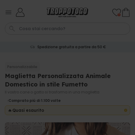
Salta al contenuto
0
Spedizione gratuita a partire da 50 €
Pene
Poster
Telo Mare
Calzini
Gioco
Personalizzabile
Maglietta Personalizzata Animale
Personalizzabile
Boccale da Birra
Domestico in stile Fumetto
Personalizzato con Logo e
Faccia
Il vostro cane o gatto si trasforma in una maglietta
Comprato
più di 71.100
Comprato più di 1.100
volte
19,99 €
volte
🔥
Quasi esaurito
Personalizzabile
Grembiule Personalizzato
Master Barbecue con Foto
Comprato
più di 2.500