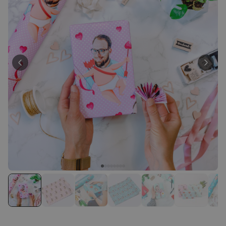
29,99 €
volte
Personalizzabile
Calzini Personalizzati con
Animale Domestico
Comprato
più di 14.000
19,99 €
volte
Personalizzabile
Bicchiere da Gin
Personalizzato con Testo
Comprato
più di 9.900
19,99 €
volte
Personalizzabile
Copertina Personalizzata con
Faccia
Comprato
più di 2.000
39,99 €
volte