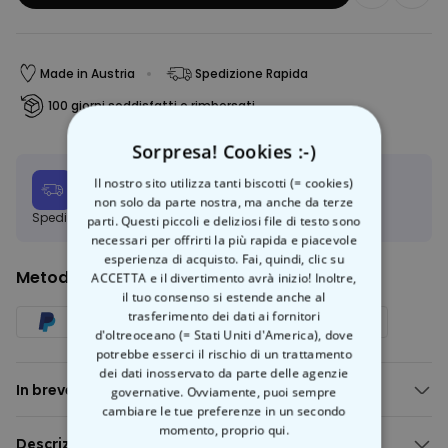
Made in Austria
Spedizione Rapida
100 giorni soddisfatti o rimborsati
Sorpresa! Cookies :-)
Data stimata per la consegna:
Il nostro sito utilizza tanti biscotti (= cookies)
Gio, 13.08 – Ven, 14.08
non solo da parte nostra, ma anche da terze
Spedizione gratuita a partire da 50 €
Scopri di più
parti. Questi piccoli e deliziosi file di testo sono
necessari per offrirti la più rapida e piacevole
esperienza di acquisto. Fai, quindi, clic su
Metodo di pagamento
ACCETTA e il divertimento avrà inizio! Inoltre,
il tuo consenso si estende anche al
trasferimento dei dati ai fornitori
d'oltreoceano (= Stati Uniti d'America), dove
potrebbe esserci il rischio di un trattamento
dei dati inosservato da parte delle agenzie
In breve
governative. Ovviamente, puoi sempre
cambiare le tue preferenze in un secondo
Foto personalizzabile
momento,
proprio qui.
3 diversi sfondi romantici tra cui scegliere
Descrizione