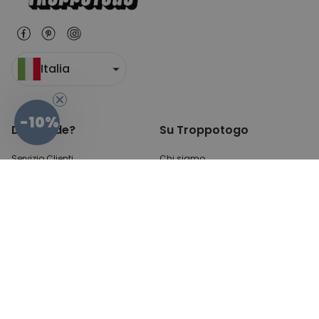
Italia
-10%
Domande?
Su Troppotogo
Servizio Clienti
Chi siamo
Opzioni di pagamento?
Blog
Costi di spedizione?
Impostazioni Cookie
Dove è il mio pacco?
Resi?
Da questa parte per
le FAQs
(domande e risposte)