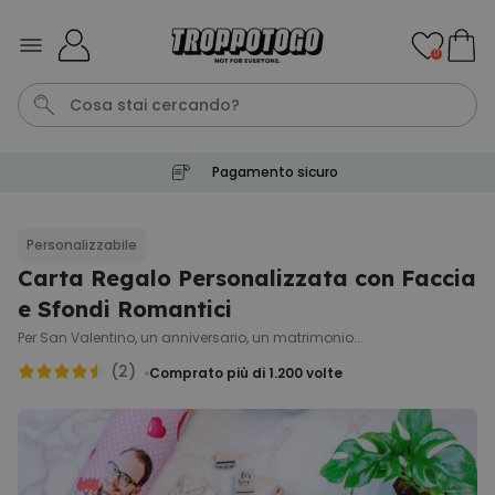
Salta al contenuto
0
Pagamento sicuro
Pene
Poster
Telo Mare
Calzini
Gioco
Personalizzabile
Carta Regalo Personalizzata con Faccia
Personalizzabile
Boccale da Birra
e Sfondi Romantici
Personalizzato con Logo e
Faccia
Per San Valentino, un anniversario, un matrimonio...
Comprato
più di 71.100
(2)
19,99 €
Comprato più di 1.200
volte
volte
Personalizzabile
Grembiule Personalizzato
Master Barbecue con Foto
Comprato
più di 2.500