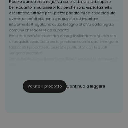
Piccola e unica nota negativa sono le dimensioni, sapevo
bene quanto misurassero i lati perchè sono esplicitati nella
descrizione, tuttavia per il prezzo pagato mi sarebbe piaciuto
averne un po' di più, non sono riuscita ad incartare
interamente il regalo, ho avuto bisogno di altra carta regalo
comune che facesse da supporto.
Per il resto però è tutto ottimo, consiglio vivamente questo sito
di acquisti, soprattutto per la precisione con la quale vengono
fabbricati i prodotti e la celerità e puntualità con le quali
vengono recapitati.
Ormai potete considerarmi una cliente fissa per le occasioni e
non!
Bianca
27/01/21
Valuta il prodotto
Continua a leggere