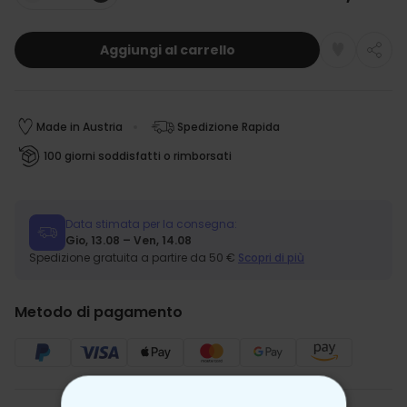
Quantità
Aggiungi al carrello
Made in Austria
Spedizione Rapida
100 giorni soddisfatti o rimborsati
Data stimata per la consegna:
Gio, 13.08 – Ven, 14.08
Spedizione gratuita a partire da 50 €
Scopri di più
Metodo di pagamento