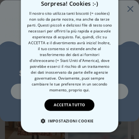
In breve
Sorpresa! Cookies :-)
Scegli la tua epoca
Il nostro sito utilizza tanti biscotti (= cookies)
L'intelligenza artificiale genera un motivo adatto
Descrizione
non solo da parte nostra, ma anche da terze
Scegli il tuo testo
parti. Questi piccoli e deliziosi file di testo sono
Coperta Personalizzata “Viaggio nel tempo”
Dimensioni: circa 127 x 152 cm
necessari per offrirti la più rapida e piacevole
Macchina del tempo? Quasi. Questa coperta fa viaggiare le tue foto
Dettagli
esperienza di acquisto. Fai, quindi, clic su
con stile attraverso i decenni: scegli 1900, anni ’60, ’70, ’80, ’90 o
ACCETTA e il divertimento avrà inizio! Inoltre,
Coperta Personalizzata “Viaggio nel tempo”
2000 — la nostra IA trasforma il tuo scatto nell’opera perfetta per
il tuo consenso si estende anche al
Materiale: 100% poliestere
quell’epoca. Risultato: una coperta morbida e avvolgente con una
trasferimento dei dati ai fornitori
Vuoi uno
Lavabile in lavatrice (30 °C)
d'oltreoceano (= Stati Uniti d'America), dove
storia personale, che su divano, letto o al picnic salta subito
Avete già visto questi?
Dimensioni: circa 127 x 152 cm
potrebbe esserci il rischio di un trattamento
sconto del 10%?
all’occhio.
Peso: circa 600 grammi
Ecco alcuni prodotti simili
dei dati inosservato da parte delle agenzie
La stampa resta vivida, la superficie è sorprendentemente soffice e
governative. Ovviamente, puoi sempre
il tuo testo desiderato mette la ciliegina. Ideale come regalo per
cambiare le tue preferenze in un secondo
compleanni, anniversari e fan della nostalgia. Avvertenza: può
Si, certo!
momento,
proprio qui.
causare eccessivo bisogno di raggomitolarsi. In breve: meno
stampa standard, più viaggio nel tempo — con la tua foto da
protagonista.
ACCETTA TUTTO
No, non mi piacciono gli sconti
IMPOSTAZIONI COOKIE
STRETTAMENTE NECESSARIO