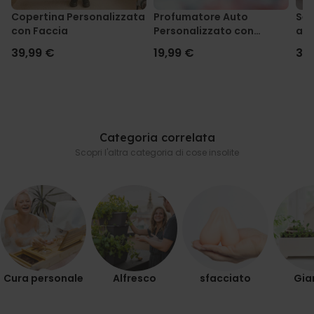
Copertina Personalizzata
Profumatore Auto
Set
PRESTAZIONI
con Faccia
Personalizzato con
acc
Aureola e Faccia Set da 2
39,99 €
19,99 €
39
MARKETING
NON CLASSIFICATO
Categoria correlata
Scopri l'altra categoria di cose insolite
Cura personale
Alfresco
sfacciato
Gia