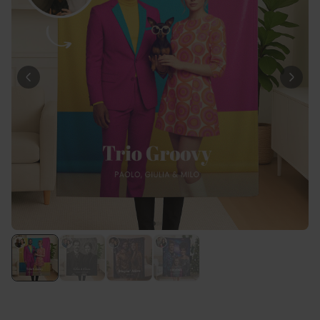
29,99 €
volte
Personalizzabile
Calzini Personalizzati con
Animale Domestico
Comprato
più di 14.000
19,99 €
volte
Personalizzabile
Bicchiere da Gin
Personalizzato con Testo
Comprato
più di 9.900
19,99 €
volte
Personalizzabile
Copertina Personalizzata con
Faccia
Comprato
più di 2.000
39,99 €
volte