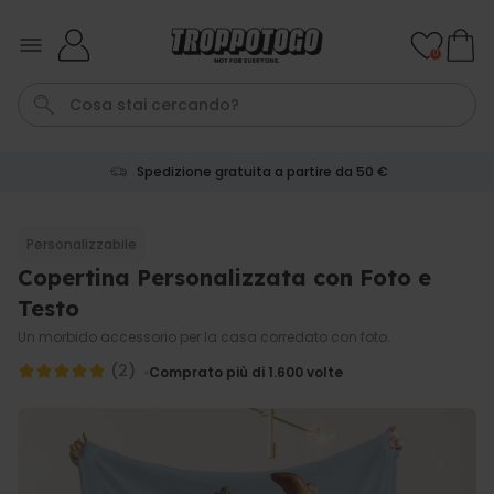
Salta al contenuto
0
Spedizione gratuita a partire da 50 €
Pene
Telo Mare
Tazza
Calzini
Gioco
Personalizzabile
Copertina Personalizzata con Foto e
Personalizzabile
Boccale da Birra
Testo
Personalizzato con Logo e
Faccia
Un morbido accessorio per la casa corredato con foto.
Comprato
più di 71.100
(2)
19,99 €
Comprato più di 1.600
volte
volte
Personalizzabile
Copertina Personalizzata con
Faccia
Comprato
più di 2.000