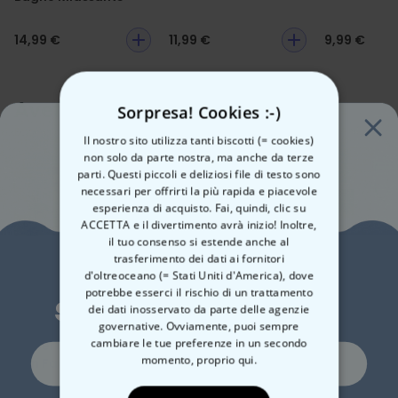
14,99 €
11,99 €
9,99 €
Avete già visto questi?
Sorpresa! Cookies :-)
Ecco alcuni prodotti simili
Il nostro sito utilizza tanti biscotti (= cookies)
non solo da parte nostra, ma anche da terze
parti. Questi piccoli e deliziosi file di testo sono
necessari per offrirti la più rapida e piacevole
esperienza di acquisto. Fai, quindi, clic su
ACCETTA e il divertimento avrà inizio! Inoltre,
il tuo consenso si estende anche al
trasferimento dei dati ai fornitori
Vuoi uno
d'oltreoceano (= Stati Uniti d'America), dove
potrebbe esserci il rischio di un trattamento
sconto del 10%?
dei dati inosservato da parte delle agenzie
governative. Ovviamente, puoi sempre
cambiare le tue preferenze in un secondo
Copertina Personalizzata
Puzzle Personalizzato
Pro
Si, certo!
momento,
proprio qui.
con Faccia
con Foto
Per
Aur
39,99 €
24,99 €
19,