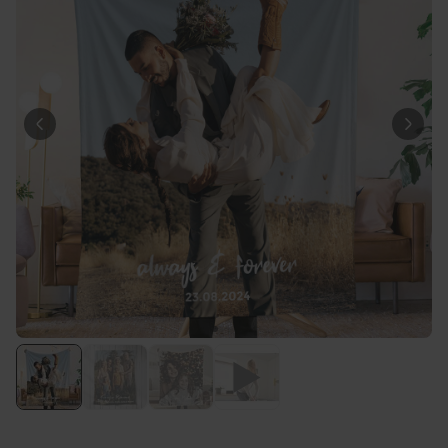
39,99 €
volte
Personalizzabile
Telo Mare Personalizzato in
Stile Fumetto
Comprato
più di 1.200
34,99 €
volte
Personalizzabile
Vaso Personalizzato con
Testo e Simbolo
Comprato
più di 1.300
29,99 €
volte
Personalizzabile
Set Regalo Birra
Comprato
più di 100
45,48 €
volte