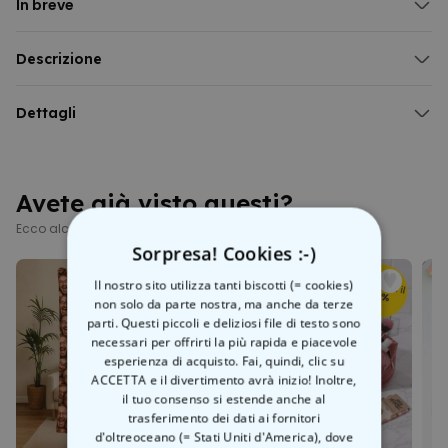
In breve
Disponibile in diversi colori e taglie
100% cotone biologico
Descrizione
Prodotta in condizioni di lavoro eque
Felpa personalizzabile con illustrazione
Personalizzata con cura da noi in Austria
Una felpa, una foto, un pizzico di magia – non serve altro per creare
Dettagli
il tuo nuovo capo preferito. Carica semplicemente una foto di te (o
Felpa personalizzabile con illustrazione
dei tuoi amici, animali domestici, vicini – non giudichiamo) e la
Interno morbido e soffice, polsini a costine su maniche e vita
trasformiamo con l’aiuto dell’IA in un’illustrazione personalizzata.
Grammatura: cotone 280 g/m²
Avete già visto questi?
100% cotone biologico & certificato vegano
Lavabile in lavatrice (30 °C)
Ecco alcuni prodotti simili
Lavare al rovescio (protegge colori e stampa)
Sorpresa! Cookies :-)
Condizioni di lavoro eque & produzione a basso impatto
climatico
Il nostro sito utilizza tanti biscotti (= cookies)
Imballaggio ecologico
non solo da parte nostra, ma anche da terze
Stampata in Austria
parti. Questi piccoli e deliziosi file di testo sono
necessari per offrirti la più rapida e piacevole
Possibili variazioni di misura fino a ca. +/- 5% rispetto alla
esperienza di acquisto. Fai, quindi, clic su
tabella taglie
ACCETTA e il divertimento avrà inizio! Inoltre,
il tuo consenso si estende anche al
trasferimento dei dati ai fornitori
d'oltreoceano (= Stati Uniti d'America), dove