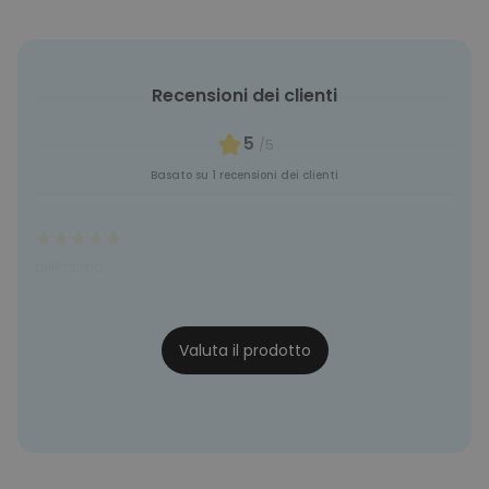
Recensioni dei clienti
5
/5
Basato su 1 recensioni dei clienti
bellissimo
GZ
17/12/24
Valuta il prodotto