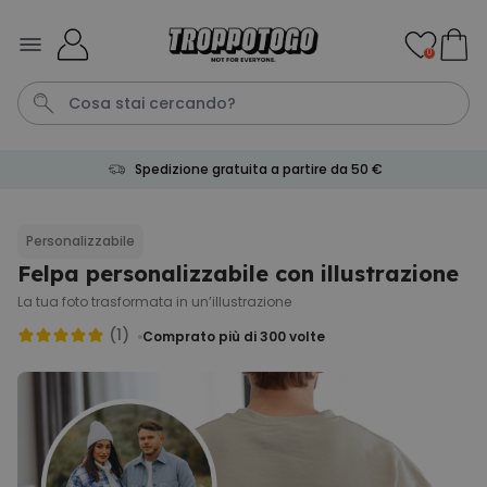
Salta al contenuto
0
Spedizione gratuita a partire da 50 €
Pene
Telo Mare
Poster
Calzini
Gioco
Personalizzabile
Felpa personalizzabile con illustrazione
Personalizzabile
Boccale da Birra
La tua foto trasformata in un’illustrazione
Personalizzato con Logo e
Faccia
(1)
Comprato più di 300
volte
Comprato
più di 71.100
19,99 €
volte
Personalizzabile
Grembiule Personalizzato
Master Barbecue con Foto
Comprato
più di 2.500