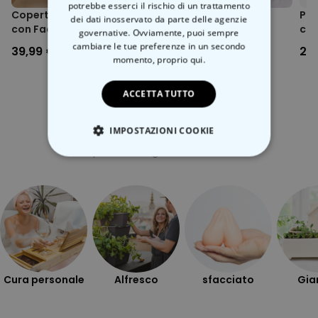
potrebbe esserci il rischio di un trattamento
Copertina Personalizzata
Set regalo pochette,
Puz
dei dati inosservato da parte delle agenzie
con Faccia
accappatoio e calzini
con
governative. Ovviamente, puoi sempre
cambiare le tue preferenze in un secondo
39,99 €
39,99 €
24
momento,
proprio qui.
ACCETTA TUTTO
IMPOSTAZIONI COOKIE
Categoria correlata
Scopri l'altra categoria di cose insolite
STRETTAMENTE NECESSARIO
PRESTAZIONI
MARKETING
NON CLASSIFICATO
Cura personale
Alfresco
sfacciato
Gia