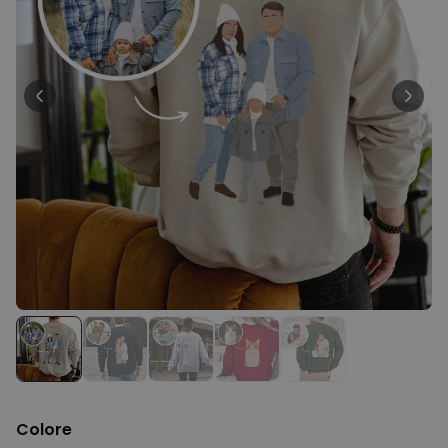
29,99 €
volte
Personalizzabile
Bicchiere da Gin
Personalizzato con Testo
Comprato
più di 9.900
19,99 €
volte
Personalizzabile
Calzini Personalizzati con
Animale Domestico
Comprato
più di 14.000
19,99 €
volte
Personalizzabile
Telo Mare Personalizzato in
Stile Fumetto
Comprato
più di 1.200
34,99 €
volte
Colore