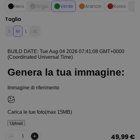
Nero
Grigio
Verde
Arancio
Rosso
V
Taglia
S
M
L
XL
49,99 €
Quantità