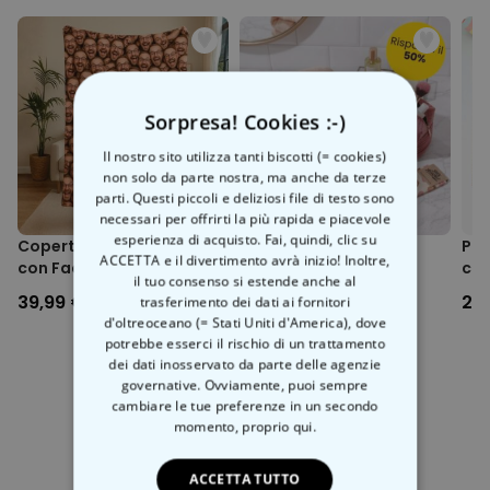
stampato)
Condizioni di lavoro eque e produzione rispettosa del clima
Imballaggio ecologico
Stampato in Austria
Sono possibili scostamenti dimensionali fino a circa il +/-5%
Sorpresa! Cookies :-)
rispetto alla tabella delle taglie.
Il nostro sito utilizza tanti biscotti (= cookies)
non solo da parte nostra, ma anche da terze
parti. Questi piccoli e deliziosi file di testo sono
necessari per offrirti la più rapida e piacevole
esperienza di acquisto. Fai, quindi, clic su
Copertina Personalizzata
Set regalo pochette,
Puz
ACCETTA e il divertimento avrà inizio! Inoltre,
con Faccia
accappatoio e calzini
con
il tuo consenso si estende anche al
39,99 €
39,99 €
24
trasferimento dei dati ai fornitori
d'oltreoceano (= Stati Uniti d'America), dove
potrebbe esserci il rischio di un trattamento
dei dati inosservato da parte delle agenzie
governative. Ovviamente, puoi sempre
cambiare le tue preferenze in un secondo
momento,
proprio qui.
Categoria correlata
Scopri l'altra categoria di cose insolite
ACCETTA TUTTO