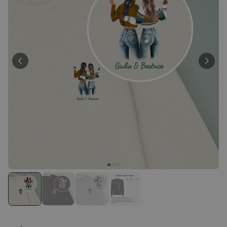
29,99 €
volte
Personalizzabile
Bicchiere da Gin
Personalizzato con Testo
Comprato
più di 9.900
19,99 €
volte
Personalizzabile
Calzini Personalizzati con
Animale Domestico
Comprato
più di 14.000
19,99 €
volte
Personalizzabile
Telo Mare Personalizzato in
Stile Fumetto
Comprato
più di 1.200
34,99 €
volte