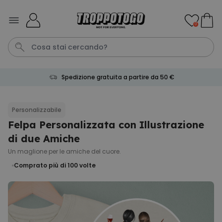
Salta al contenuto
0
Spedizione gratuita a partire da 50 €
Pene
Telo Mare
Poster
Calzini
Gioco
Personalizzabile
Felpa Personalizzata con Illustrazione
Personalizzabile
Boccale da Birra
di due Amiche
Personalizzato con Logo e
Faccia
Un maglione per le amiche del cuore.
Comprato
più di 71.100
Comprato più di 100
volte
19,99 €
volte
Personalizzabile
Grembiule Personalizzato
Master Barbecue con Foto
Comprato
più di 2.500