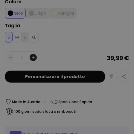
Colore
Nero
Grigio
Vaniglia
Taglia
S
M
L
XL
39,99 €
Quantità
Personalizzare il prodotto
Made in Austria
Spedizione Rapida
100 giorni soddisfatti o rimborsati
Data stimata per la consegna: