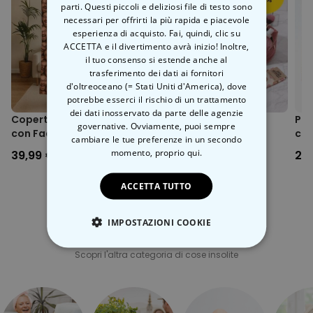
parti. Questi piccoli e deliziosi file di testo sono
necessari per offrirti la più rapida e piacevole
esperienza di acquisto. Fai, quindi, clic su
ACCETTA e il divertimento avrà inizio! Inoltre,
il tuo consenso si estende anche al
trasferimento dei dati ai fornitori
d'oltreoceano (= Stati Uniti d'America), dove
potrebbe esserci il rischio di un trattamento
dei dati inosservato da parte delle agenzie
Copertina Personalizzata
Set regalo pochette,
Puz
governative. Ovviamente, puoi sempre
con Faccia
accappatoio e calzini
con
cambiare le tue preferenze in un secondo
momento,
proprio qui.
39,99 €
39,99 €
24
ACCETTA TUTTO
IMPOSTAZIONI COOKIE
Categoria correlata
STRETTAMENTE NECESSARIO
Scopri l'altra categoria di cose insolite
PRESTAZIONI