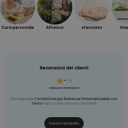
MARKETING
NON CLASSIFICATO
Cura personale
Alfresco
sfacciato
Gia
Recensioni dei clienti
-
/ 5
Nessuna recensione
Purtroppo per
Contenitore per Barbecue Personalizzabile con
Testo
non ci sono ancora commenti
Valuta il prodotto