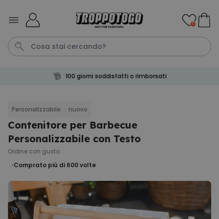
Salta al contenuto
0
100 giorni soddisfatti o rimborsati
Calzini
Pene
Portachiavi
Telo Mare
Tazza
Personalizzabile
nuovo
Contenitore per Barbecue
Personalizzabile
Boccale da Birra
Personalizzabile con Testo
Personalizzato con Logo e
Faccia
Ordine con gusto
Comprato
più di 71.100
19,99 €
Comprato più di 600
volte
volte
Personalizzabile
Copertina Personalizzata con
Faccia
Comprato
più di 2.000