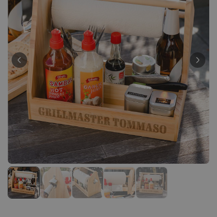
39,99 €
volte
Personalizzabile
Calzini Personalizzati con
Faccia e Supereroi
Comprato
più di 21.600
19,99 €
volte
Personalizzabile
Telo Mare Personalizzato in
Stile Fumetto
Comprato
più di 1.200
34,99 €
volte
Personalizzabile
Poster Personalizzato con
Foto e Definizione
Comprato
più di 3.200
29,99 €
volte