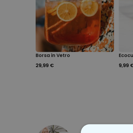
Dimensioni: circa 21 x 26 x 4 cm
Dimensioni scatola: circa 31,5 x 35 x 3 cm
Peso: circa 850 grammi
NOTA: non adatto ai diabetici o persone 
Non appoggiare su zone sensibili, infiamm
Durante le prime applicazioni potrebbe fo
lasciar asciugare durante la notte su un 
riscaldamento a conbustibile)
Non riscaldare in forno
Non lasciare incustodito durante il risca
Borsa in Vetro
Ecocu
Riporre nel microonde sempre su una sup
29,99 €
9,99 
Lasciare il tempo di tornare a temperatur
l’altro
Non ricoprirlo con altri materiali, non dorm
come scalda letto, potrebbe causare il 
Si raccomanda di riscaldare il bradipo a