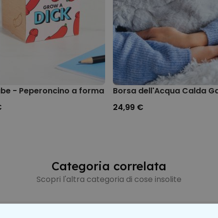
con problemi circolatori
ate o ferite
rmarsi dell’umidità in eccesso,
radiatore (non su superfici da
ldamento
be - Peperoncino a forma di Pene in Cubo di Legno
Borsa dell'Acqua Calda G
erficie di vetro o ceramica
€
24,99 €
a ambiente tra un utilizzo e
ire con il cuore e non utilizzarlo
surriscaldamento
lmeno una volta al mese
Categoria correlata
Scopri l'altra categoria di cose insolite