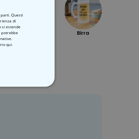
 parti. Questi
erienza di
o si estende
Nerd
Birra
ve potrebbe
rnative.
rio qui.
ON CLASSIFICATO