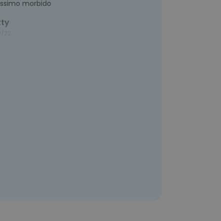
lissimo morbido
tty
2/22