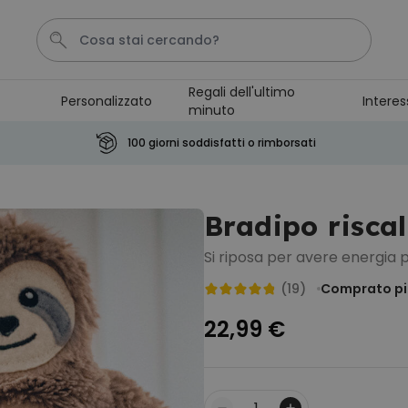
Regali dell'ultimo
Personalizzato
Interes
minuto
Calzini
Pene
Portachiavi
Telo Mare
Tazza
100 giorni soddisfatti o rimborsati
Personalizzabile
Boccale da Birra
Bradipo risca
Personalizzato con Logo e
Faccia
Comprato
Si riposa per avere energia 
più di 71.100
19,99 €
volte
(19)
Comprato più
Personalizzabile
22,99 €
Copertina Personalizzata con
Faccia
Comprato
più di 2.000
39,99 €
volte