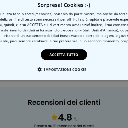
Sorpresa! Cookies :-)
o utilizza tanti biscotti (= cookies) non solo da parte nostra, ma anche da terze
 deliziosi file di testo sono necessari per offrirti la più rapida e piacevole esp
ai, quindi, clic su ACCETTA e il divertimento avrà inizio! Inoltre, il tuo consens
sfacciato
Giardino
rasferimento dei dati ai fornitori d'oltreoceano (= Stati Uniti d'America), do
 il rischio di un trattamento dei dati inosservato da parte delle agenzie gove
ente, puoi sempre cambiare le tue preferenze in un secondo momento,
prop
ACCETTA TUTTO
IMPOSTAZIONI COOKIE
TE NECESSARIO
PRESTAZIONI
MARKETING
N
Recensioni dei clienti
4.8
/5
Basato su 19 recensioni dei clienti