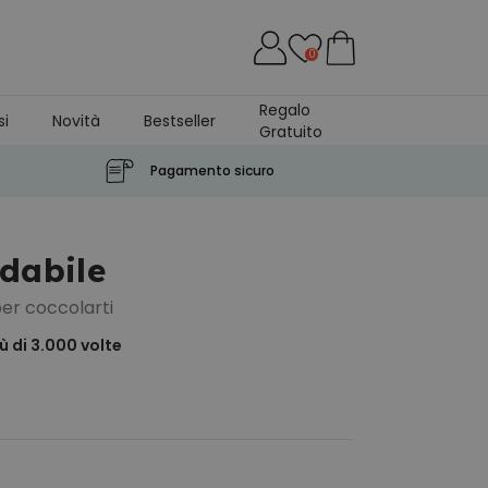
0
Regalo
si
Novità
Bestseller
Gratuito
Pagamento sicuro
ldabile
per coccolarti
 di 3.000
volte