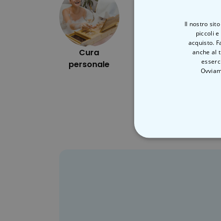
Il nostro sit
piccoli e
acquisto. F
Cura
Alfresco
anche al t
esserci
personale
Ovviam
STRETTAMEN