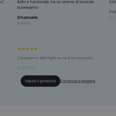
o".
Bello e funzionale, ha un aroma di lavanda
Bel
buonissimo
Pa
Emanuele
31/1
01/01/23
Carinissimo. Mia figlia se ne è innamorata.
ALBERTO
23/12/22
Valuta il prodotto
Continua a leggere