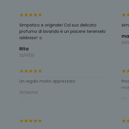
Simpatico e originale! Col suo delicato
sim
profumo di lavanda è un piacere tenerselo
ma
addosso! ☺️
20/
Rita
22/01/23
Un regalo molto apprezzato
Pro
mol
Arianna
Ila
18/01/23
13/0