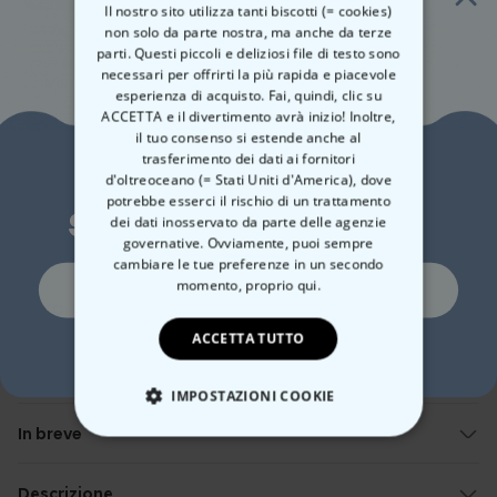
Il nostro sito utilizza tanti biscotti (= cookies)
non solo da parte nostra, ma anche da terze
parti. Questi piccoli e deliziosi file di testo sono
necessari per offrirti la più rapida e piacevole
Made in Austria
Spedizione Rapida
esperienza di acquisto. Fai, quindi, clic su
ACCETTA e il divertimento avrà inizio! Inoltre,
100 giorni soddisfatti o rimborsati
il tuo consenso si estende anche al
trasferimento dei dati ai fornitori
Vuoi uno
d'oltreoceano (= Stati Uniti d'America), dove
potrebbe esserci il rischio di un trattamento
Data stimata per la consegna:
sconto del 10%?
Mar, 11.08 – Mer, 12.08
dei dati inosservato da parte delle agenzie
Spedizione gratuita a partire da 50 €
Scopri di più
governative. Ovviamente, puoi sempre
cambiare le tue preferenze in un secondo
Si, certo!
momento,
proprio qui.
Metodo di pagamento
ACCETTA TUTTO
No, non mi piacciono gli sconti
IMPOSTAZIONI COOKIE
In breve
STRETTAMENTE NECESSARIO
Con testo personalizzato
Realizzato in 100 % cotone
Descrizione