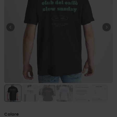
39,99 €
volte
Personalizzabile
Calzini Personalizzati con
Faccia e Supereroi
Comprato
più di 21.600
19,99 €
volte
Personalizzabile
Telo Mare Personalizzato in
Stile Fumetto
Comprato
più di 1.200
34,99 €
volte
Personalizzabile
Poster Personalizzato con
Foto e Definizione
Comprato
più di 3.200
29,99 €
volte
Colore