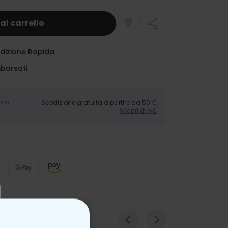
al carrello
dizione Rapida
mborsati
gna:
Spedizione gratuita a partire da 50 €
Scopri di più