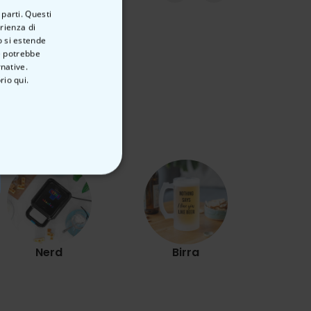
 parti. Questi
erienza di
o si estende
ve potrebbe
rnative.
rio qui.
Es
ON CLASSIFICATO
Nerd
Birra