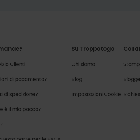
mande?
Su Troppotogo
Colla
izio Clienti
Chi siamo
Stamp
ioni di pagamento?
Blog
Blogge
i di spedizione?
Impostazioni Cookie
Richie
e è il mio pacco?
i?
questa parte per
le FAQs