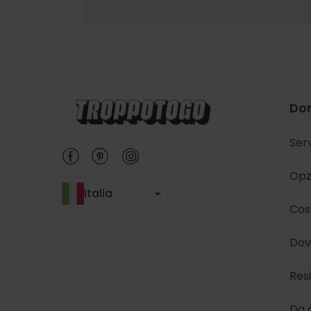
Do
Serv
Opz
Italia
Cost
Dov
Res
Da 