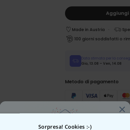
Aggiungi 
Made in Austria
Spe
100 giorni soddisfatti o ri
Data stimata per la conse
Gio, 13.08 – Ven, 14.08
Metodo di pagamento
Sorpresa! Cookies :-)