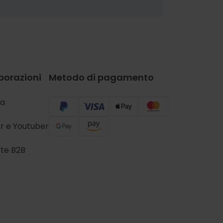
borazioni
Metodo di pagamento
a
r e Youtuber
ste B2B