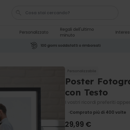
Regali dell'ultimo
Personalizzato
Interes
minuto
Pene
Poster
Telo Mare
Calzini
Gioco
100 giorni soddisfatti o rimborsati
Personalizzabile
Boccale da Birra
Personalizzato con Logo e
Personalizzabile
Faccia
Poster Fotogr
Comprato
più di 71.100
19,99 €
volte
con Testo
Personalizzabile
I vostri ricordi preferiti appe
Grembiule Personalizzato
Master Barbecue con Foto
Comprato più di 400
volte
Comprato
più di 2.500
29,99 €
volte
29,99 €