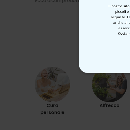
Ecco alcuni prodotti simili
Il nostro sit
piccoli e
acquisto. F
anche al t
esserci
Ovviam
STRETTAMEN
Cura
Alfresco
personale