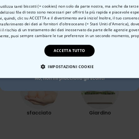
o utilizza tanti biscotti (= cookies) non solo da parte nostra, ma anche da terze
 deliziosi file di testo sono necessari per offrirti la più rapida e piacevole esp
ai, quindi, clic su ACCETTA e il divertimento avrà inizio! Inoltre, il tuo consens
rasferimento dei dati ai fornitori d'oltreoceano (= Stati Uniti d'America), do
Vuoi uno
 il rischio di un trattamento dei dati inosservato da parte delle agenzie gove
ente, puoi sempre cambiare le tue preferenze in un secondo momento,
prop
sconto del 10%?
Categoria correlata
ACCETTA TUTTO
Scopri l'altra categoria di cose insolite
Si, certo!
IMPOSTAZIONI COOKIE
No, non mi piacciono gli sconti
TE NECESSARIO
PRESTAZIONI
MARKETING
N
sfacciato
Giardino