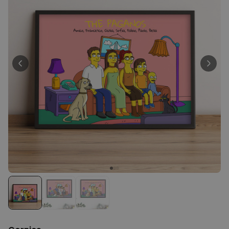
39,99 €
volte
Personalizzabile
Telo Mare Personalizzato in
Stile Fumetto
Comprato
più di 1.200
34,99 €
volte
Personalizzabile
Vaso Personalizzato con
Testo e Simbolo
Comprato
più di 1.300
29,99 €
volte
Personalizzabile
Set Regalo Birra
Comprato
più di 100
45,48 €
volte