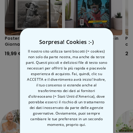
magazzino
tipico per i poster.
Tutto chiaro? Bene, cominciamo.
Cornice (opzionale)
Cornice in legno di faggio, tiglio o alluminio.
Vetro artificiale (rivestito esternamente da una pellicola
protettiva)
Poster Personalizzato
Poster Personalizzato in
Pos
Sorpresa! Cookies :-)
Pannello di fibra a media densità - pannello posteriore fissato
Giornale
Stile Fumetto
con
con molle di torsione.
Il nostro sito utilizza tanti biscotti (= cookies)
19,99 €
29,99 €
29
ATTENZIONE: Se la cornice desiderata non appare tra le opzioni
non solo da parte nostra, ma anche da terze
disponibili, significa che al momento non è disponibile a
parti. Questi piccoli e deliziosi file di testo sono
magazzino
necessari per offrirti la più rapida e piacevole
esperienza di acquisto. Fai, quindi, clic su
ACCETTA e il divertimento avrà inizio! Inoltre,
il tuo consenso si estende anche al
Categoria correlata
trasferimento dei dati ai fornitori
Scopri l'altra categoria di cose insolite
d'oltreoceano (= Stati Uniti d'America), dove
potrebbe esserci il rischio di un trattamento
dei dati inosservato da parte delle agenzie
governative. Ovviamente, puoi sempre
cambiare le tue preferenze in un secondo
momento,
proprio qui.