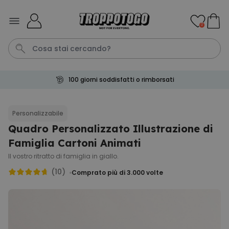
Salta al contenuto
0
Pagamento sicuro
Pene
Telo Mare
Tazza
Calzini
Gioco
Personalizzabile
Quadro Personalizzato Illustrazione di
Personalizzabile
Boccale da Birra
Famiglia Cartoni Animati
Personalizzato con Logo e
Faccia
Il vostro ritratto di famiglia in giallo.
Comprato
più di 71.100
(10)
19,99 €
Comprato più di 3.000
volte
volte
Personalizzabile
Copertina Personalizzata con
Faccia
Comprato
più di 2.000