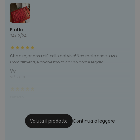
Floflo
24/12/24
Che dire, ancora più bello dal vivo! Non me lo aspettavo!
Complimenti, e anche molto carino come regalo
Vv
21/12/24
Perfetto
Benny
08/12/24
Valuta il prodotto
Continua a leggere