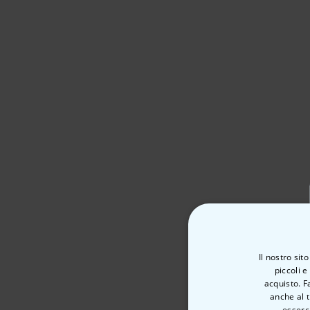
Il nostro sit
piccoli e
acquisto. F
anche al t
esserci