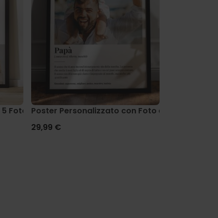
 5 Foto e Testo
Poster Personalizzato con Foto e Definizione
Poster perso
29,99 €
19,99 €