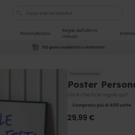
Regali dell'ultimo
Personalizzato
Interes
minuto
Pene
Telo Mare
Tazza
Calzini
Gioco
100 giorni soddisfatti o rimborsati
Personalizzabile
Boccale da Birra
Personalizzato con Logo e
Personalizzabile
Faccia
Poster Person
Comprato
più di 71.100
19,99 €
volte
Chi è che fa le regole qui?
Personalizzabile
Comprato più di 400
volte
Copertina Personalizzata con
Faccia
29,99 €
Comprato
più di 2.000
39,99 €
volte