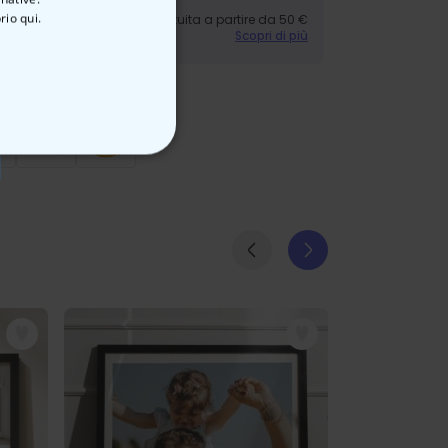
rio qui.
gna:
Spedizione gratuita a partire da 50 €
Scopri di più
ON CLASSIFICATO