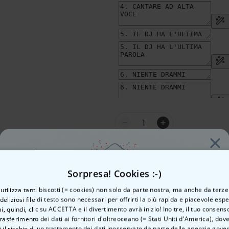
Quantità
Aggiungi 
Sorpresa! Cookies :-)
Made in Austria
Spe
o utilizza tanti biscotti (= cookies) non solo da parte nostra, ma anche da terze
 deliziosi file di testo sono necessari per offrirti la più rapida e piacevole esp
100 giorni soddisfatti o ri
ai, quindi, clic su ACCETTA e il divertimento avrà inizio! Inoltre, il tuo consens
rasferimento dei dati ai fornitori d'oltreoceano (= Stati Uniti d'America), do
Vuoi uno
 il rischio di un trattamento dei dati inosservato da parte delle agenzie gove