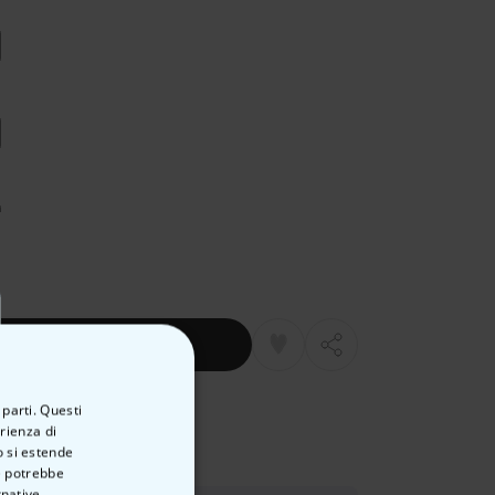
al carrello
dizione Rapida
 parti. Questi
erienza di
mborsati
o si estende
ve potrebbe
rnative.