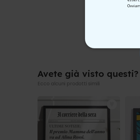
Ovviam
STRETTAMEN
Avete già visto questi?
Ecco alcuni prodotti simili