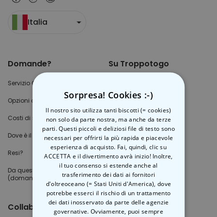
Italia
Domande?
Su Troppotogo
Servizio Clienti
Chi siamo
Sorpresa! Cookies :-)
Opzioni di pagamento?
Blog
Il nostro sito utilizza tanti biscotti (= cookies)
Costi di spedizione?
Impostazioni Cookie
non solo da parte nostra, ma anche da terze
parti. Questi piccoli e deliziosi file di testo sono
Dove è il mio pacco?
necessari per offrirti la più rapida e piacevole
esperienza di acquisto. Fai, quindi, clic su
Resi?
ACCETTA e il divertimento avrà inizio! Inoltre,
il tuo consenso si estende anche al
Da questa parte per
le FAQs
trasferimento dei dati ai fornitori
(domande e risposte)
d'oltreoceano (= Stati Uniti d'America), dove
potrebbe esserci il rischio di un trattamento
dei dati inosservato da parte delle agenzie
Collaborazioni
governative. Ovviamente, puoi sempre