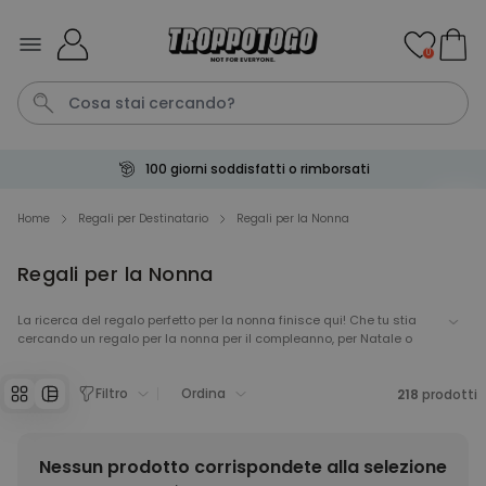
Salta al contenuto
0
100 giorni soddisfatti o rimborsati
Pene
Poster
Telo Mare
Calzini
Gioco
Home
Regali per Destinatario
Regali per la Nonna
Regali per la Nonna
Personalizzabile
Boccale da Birra
Personalizzato con Logo e
La ricerca del regalo perfetto per la nonna finisce qui! Che tu stia
Faccia
cercando un regalo per la nonna per il compleanno, per Natale o
Comprato
semplicemente per dirle "ti voglio bene" – da Troppotogo trovi idee
più di 71.100
19,99 €
volte
regalo per la nonna originali, pensate con cura, che fanno brillare gli
Filtro
Ordina
occhi. La nostra selezione ti aiuta a trovare esattamente il regalo
218
prodotti
giusto per la tua nonna speciale. Scopri ora i regali che dimostrano
Personalizzabile
quanto tieni a lei!
Grembiule Personalizzato
Master Barbecue con Foto
Nessun prodotto corrispondete alla selezione
Comprato
più di 2.500