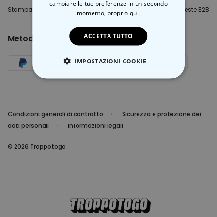
cambiare le tue preferenze in un secondo
Stampa
Blogger e Youtuber
Richieste B2B
momento,
proprio qui.
ACCETTA TUTTO
Metodo di pagamento
IMPOSTAZIONI COOKIE
STRETTAMENTE NECESSARIO
PRESTAZIONI
Condizioni generali di contratto
Sicurezza e protezione dei
dati personali
Informazioni legali
MARKETING
© 2026 Troppotogo
NON CLASSIFICATO