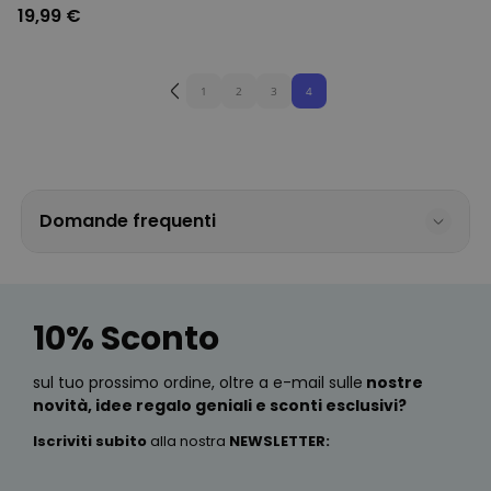
ebbe inizio
19,99 €
1
2
3
4
Domande frequenti
10% Sconto
sul tuo prossimo ordine, oltre a e-mail sulle
nostre
novità, idee regalo geniali e sconti esclusivi?
Iscriviti subito
alla nostra
NEWSLETTER
: