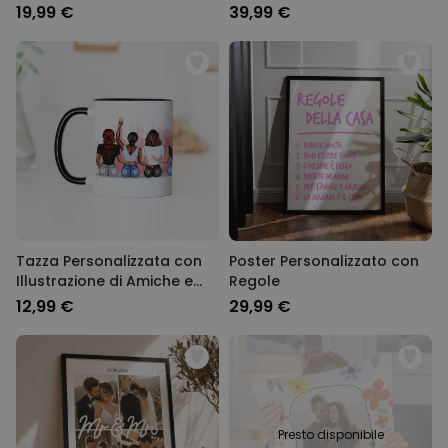
Illustrazione invernale di
Illustrazione di due Amiche
19,99 €
39,99 €
Amiche
Tazza Personalizzata con
Poster Personalizzato con
Illustrazione di Amiche e
Regole
Testo
12,99 €
29,99 €
Presto disponibile