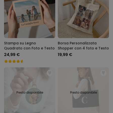
29,99 €
volte
Personalizzabile
Calzini Personalizzati con
Animale Domestico
Comprato
più di 14.000
19,99 €
volte
Personalizzabile
Stampa su Legno
Borsa Personalizzata
Bicchiere da Gin
Quadrato con Foto e Testo
Shopper con 4 foto e Testo
Personalizzato con Testo
Comprato
24,99 €
19,99 €
più di 9.900
19,99 €
volte
Personalizzabile
Copertina Personalizzata con
Faccia
Comprato
più di 2.000
39,99 €
volte
Presto disponibile
Presto disponibile