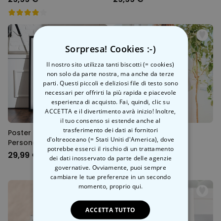
Sorpresa! Cookies :-)
Il nostro sito utilizza tanti biscotti (= cookies)
non solo da parte nostra, ma anche da terze
parti. Questi piccoli e deliziosi file di testo sono
necessari per offrirti la più rapida e piacevole
esperienza di acquisto. Fai, quindi, clic su
ACCETTA e il divertimento avrà inizio! Inoltre,
il tuo consenso si estende anche al
trasferimento dei dati ai fornitori
Poster Fotografico
Accappatoio
d'oltreoceano (= Stati Uniti d'America), dove
Personalizzato con Testo
Personalizzato con
potrebbe esserci il rischio di un trattamento
Monogramma e Testo
29,99 €
39,99 €
dei dati inosservato da parte delle agenzie
governative. Ovviamente, puoi sempre
cambiare le tue preferenze in un secondo
momento,
proprio qui.
ACCETTA TUTTO