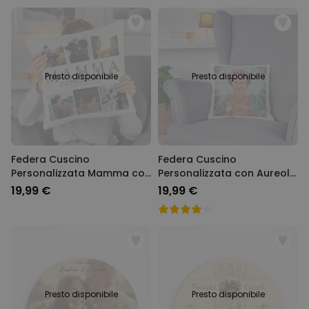
Presto disponibile
Presto disponibile
Federa Cuscino
Federa Cuscino
Personalizzata Mamma con
Personalizzata con Aureola
Foto e Testo
e Viso
19,99 €
19,99 €
Presto disponibile
Presto disponibile