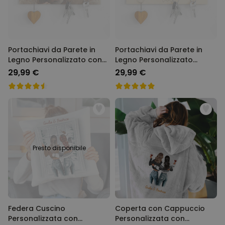
Portachiavi da Parete in
Portachiavi da Parete in
Legno Personalizzato con
Legno Personalizzato
Foto e Testo
Mandala con Foto e Testo
29,99 €
29,99 €
Presto disponibile
Federa Cuscino
Coperta con Cappuccio
Personalizzata con
Personalizzata con