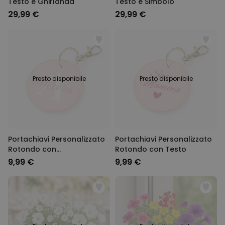
Testo e Ghirlanda
Testo e Simbolo
29,99 €
29,99 €
Presto disponibile
Presto disponibile
Portachiavi Personalizzato
Portachiavi Personalizzato
Rotondo con
Rotondo con Testo
Monogramma
9,99 €
9,99 €