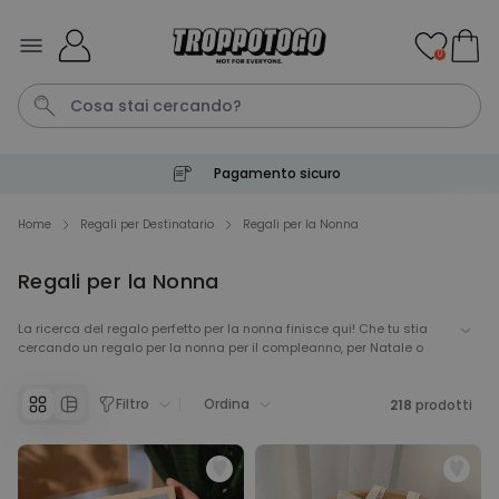
Salta al contenuto
0
Pagamento sicuro
Pene
Poster
Telo Mare
Calzini
Gioco
Home
Regali per Destinatario
Regali per la Nonna
Regali per la Nonna
Personalizzabile
Boccale da Birra
Personalizzato con Logo e
La ricerca del regalo perfetto per la nonna finisce qui! Che tu stia
Faccia
cercando un regalo per la nonna per il compleanno, per Natale o
Comprato
semplicemente per dirle "ti voglio bene" – da Troppotogo trovi idee
più di 71.100
19,99 €
volte
regalo per la nonna originali, pensate con cura, che fanno brillare gli
Filtro
Ordina
occhi. La nostra selezione ti aiuta a trovare esattamente il regalo
218
prodotti
giusto per la tua nonna speciale. Scopri ora i regali che dimostrano
Personalizzabile
quanto tieni a lei!
Grembiule Personalizzato
Master Barbecue con Foto
Comprato
più di 2.500